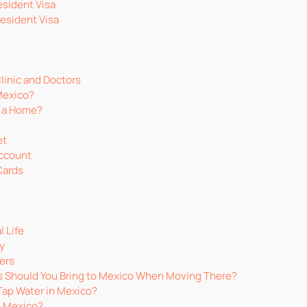
sident Visa
esident Visa
linic and Doctors
Mexico?
r a Home?
et
ccount
Cards
l Life
y
ers
Should You Bring to Mexico When Moving There?
k Tap Water in Mexico?
 in Mexico?