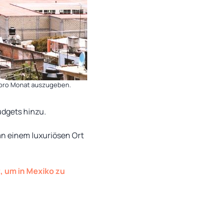
r pro Monat auszugeben.
udgets hinzu.
 an einem luxuriösen Ort
, um in Mexiko zu