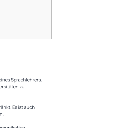
 eines Sprachlehrers.
ersitäten zu
änkt. Es ist auch
n.
mmunikation.