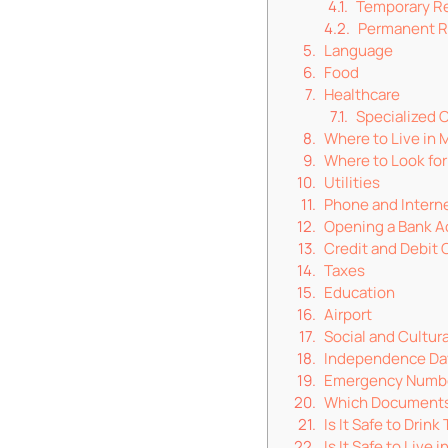
Temporary Re
Permanent R
Language
Food
Healthcare
Specialized C
Where to Live in 
Where to Look fo
Utilities
Phone and Intern
Opening a Bank A
Credit and Debit 
Taxes
Education
Airport
Social and Cultura
Independence Da
Emergency Numb
Which Documents 
Is It Safe to Drin
Is It Safe to Live