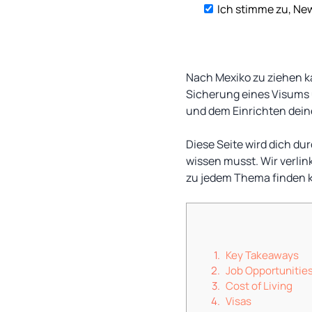
Ich stimme zu, New
Nach Mexiko zu ziehen ka
Sicherung eines Visums 
und dem Einrichten dein
Diese Seite wird dich d
wissen musst. Wir verlin
zu jedem Thema finden 
Key Takeaways
Job Opportunitie
Cost of Living
Visas