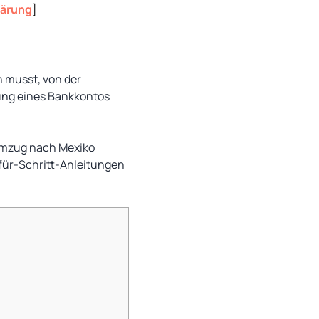
lärung
]
n musst, von der
ung eines Bankkontos
 Umzug nach Mexiko
-für-Schritt-Anleitungen