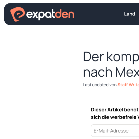
Zum
Inhalt
Land
springen
Der komp
nach Mex
von
Staff Writ
Dieser Artikel benö
sich die werbefreie 