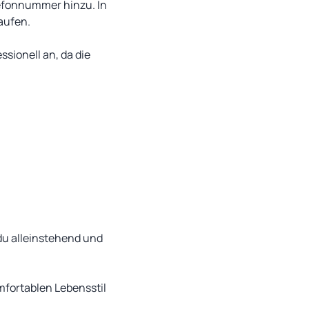
lefonnummer hinzu. In
aufen.
sionell an, da die
du alleinstehend und
omfortablen Lebensstil