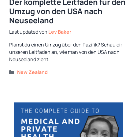
Der komplette Leitfaden für den
Umzug von den USA nach
Neuseeland
von
Lev Baker
Planst du einen Umzug über den Pazifik? Schau dir
unseren Leitfaden an, wie man von den USA nach
Neuseeland zieht.
Kategorien
New Zealand