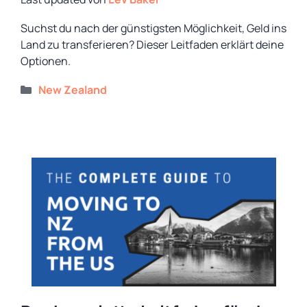
Suchst du nach der günstigsten Möglichkeit, Geld ins
Land zu transferieren? Dieser Leitfaden erklärt deine
Optionen.
Kategorien
New Zealand