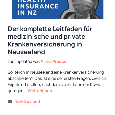
Der komplette Leitfaden für
medizinische und private
Krankenversicherung in
Neuseeland
von
Aisha Preece
Sollte ich in Neuseeland eine Krankenversicherung
abschließen? Das ist eine der ersten Fragen, die sich
Expats oft stellen, nachdem sie ins Land der Kiwis
gezogen …
Weiterlesen …
Kategorien
New Zealand