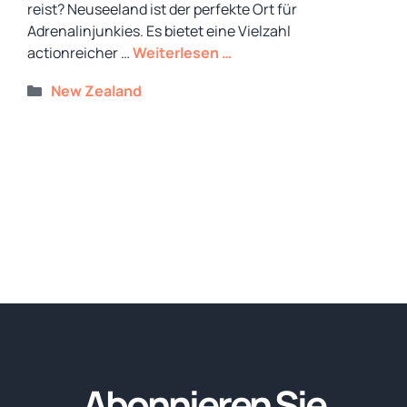
reist? Neuseeland ist der perfekte Ort für
Adrenalinjunkies. Es bietet eine Vielzahl
actionreicher …
Weiterlesen …
Kategorien
New Zealand
Abonnieren Sie