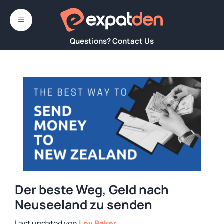
Zum
Inhalt
MENÜ
springen
Questions? Contact Us
Der beste Weg, Geld nach
Neuseeland zu senden
von
Lev Baker