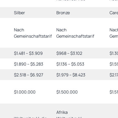
Silber
Bronze
Care
Nach
Nach
Nac
Gemeinschaftstarif
Gemeinschaftstarif
Geme
$1.481 – $3.909
$968 – $3.102
$1.3
$1.890 – $5.283
$1.136 – $5.053
$1.5
$2.518 – $6.927
$1.979 – $8.423
$2.1
$1.000.000
$1.500.000
$1.5
Afrika