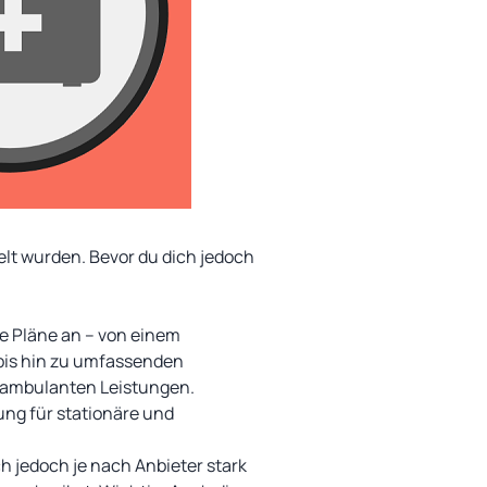
elt wurden. Bevor du dich jedoch
he Pläne an – von einem
 bis hin zu umfassenden
 ambulanten Leistungen.
ng für stationäre und
h jedoch je nach Anbieter stark