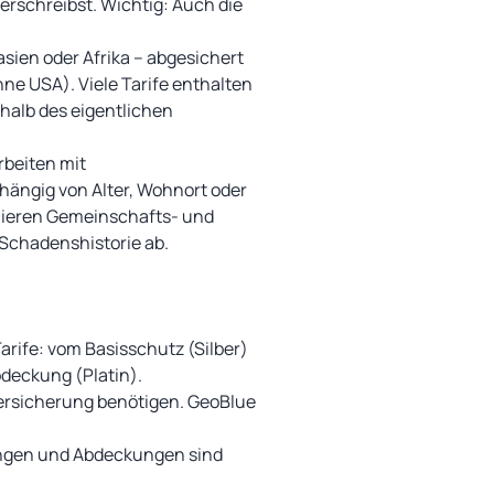
terschreibst. Wichtig: Auch die
sien oder Afrika – abgesichert
hne USA). Viele Tarife enthalten
rhalb des eigentlichen
rbeiten mit
hängig von Alter, Wohnort oder
inieren Gemeinschafts- und
n Schadenshistorie ab.
arife: vom Basisschutz (Silber)
deckung (Platin).
nversicherung benötigen. GeoBlue
tungen und Abdeckungen sind