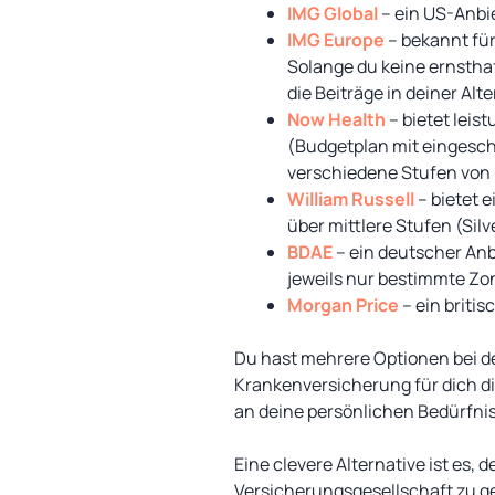
IMG Global
– ein US-Anbie
IMG Europe
– bekannt für
Solange du keine ernstha
die Beiträge in deiner Alte
Now Health
– bietet leis
(Budgetplan mit eingesc
verschiedene Stufen von 
William Russell
– bietet 
über mittlere Stufen (Sil
BDAE
– ein deutscher Anb
jeweils nur bestimmte Zon
Morgan Price
– ein britis
Du hast mehrere Optionen bei d
Krankenversicherung für dich die 
an deine persönlichen Bedürfni
Eine clevere Alternative ist es,
Versicherungsgesellschaft zu g