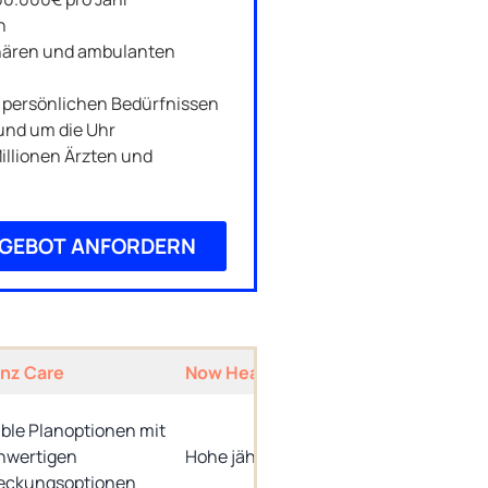
n
onären und ambulanten
n persönlichen Bedürfnissen
und um die Uhr
illionen Ärzten und
NGEBOT ANFORDERN
anz Care
Now Health
IMG Globa
Budgetpl
ible Planoptionen mit
mit hohe
hwertigen
Hohe jährliche Limits
Anstieg im
eckungsoptionen