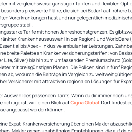
ter mit vergleichsweise günstigen Tarifen und flexiblen Opti
 besonders preiswerte Pläne, die sich bei Bedarf auf höhere 
ften Vorerkrankungen hast und nur gelegentlich medizinische
rsgruppe stabil.
tungsstarke Tarife mit hohen Jahreshöchstgrenzen. Es gibt zw
hränkter Krankenhausauswahl in der Region) und WorldCare 
Essential bis Apex – inklusive ambulanter Leistungen, Zahn
eine breite Palette an Krankenversicherungstarifen: von Basis
ver Lite, Silver) bis hin zum umfassenden Premiumschutz (Gold
ieter mit preisgünstigen Plänen. Die Policen sind in fünf Reg
en ab, wodurch die Beiträge im Vergleich zu weltweit gültigen
cher Versicherer mit attraktiven regionalen Lösungen für Expa
er Auswahl des passenden Tarifs. Wenn du dir immer noch uns
richtige ist, wirf einen Blick auf
Cigna Global
. Dort findest d
sse angepasst werden können.
 deine Expat-Krankenversicherung über einen Makler abzuschlie
ehen. Makler geben unabhängige Empfehlungen, die auf dein