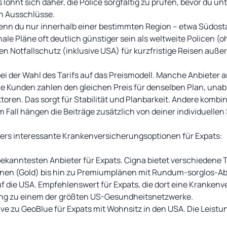
lohnt sich daher, die Police sorgfältig zu prüfen, bevor du un
en Ausschlüsse.
enn du nur innerhalb einer bestimmten Region – etwa Südosta
ale Pläne oft deutlich günstiger sein als weltweite Policen (o
en Notfallschutz (inklusive USA) für kurzfristige Reisen auße
bei der Wahl des Tarifs auf das Preismodell. Manche Anbieter a
le Kunden zahlen den gleichen Preis für denselben Plan, unab
toren. Das sorgt für Stabilität und Planbarkeit. Andere komb
em Fall hängen die Beiträge zusätzlich von deiner individuelle
ders interessante Krankenversicherungsoptionen für Expats:
bekanntesten Anbieter für Expats. Cigna bietet verschiedene T
nen (Gold) bis hin zu Premiumplänen mit Rundum-sorglos-Ab
auf die USA. Empfehlenswert für Expats, die dort eine Kranke
ang zu einem der größten US-Gesundheitsnetzwerke.
tive zu GeoBlue für Expats mit Wohnsitz in den USA. Die Leis