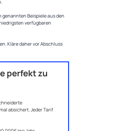
n.
n genannten Beispiele aus den
niedrigsten verfügbaren
n. Kläre daher vor Abschluss
e perfekt zu
chneiderte
al absichert. Jeder Tarif
0.000€ pro Jahr