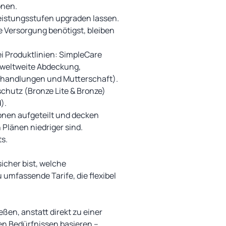
onen.
Leistungsstufen upgraden lassen.
 Versorgung benötigst, bleiben
ei Produktlinien: SimpleCare
(weltweite Abdeckung,
behandlungen und Mutterschaft).
schutz (Bronze Lite & Bronze)
).
ionen aufgeteilt und decken
 Plänen niedriger sind.
ts.
icher bist, welche
u umfassende Tarife, die flexibel
ßen, anstatt direkt zu einer
en Bedürfnissen basieren –