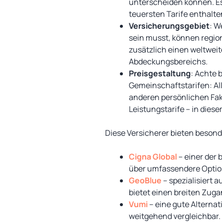
unterscheiden können. Es 
teuersten Tarife enthalt
Versicherungsgebiet
: W
sein musst, können region
zusätzlich einen weltweit
Abdeckungsbereichs.
Preisgestaltung
: Achte 
Gemeinschaftstarifen: Al
anderen persönlichen Fak
Leistungstarife – in dies
Diese Versicherer bieten beson
Cigna Global
– einer der 
über umfassendere Optio
GeoBlue
– spezialisiert 
bietet einen breiten Zug
Vumi
– eine gute Alterna
weitgehend vergleichbar.