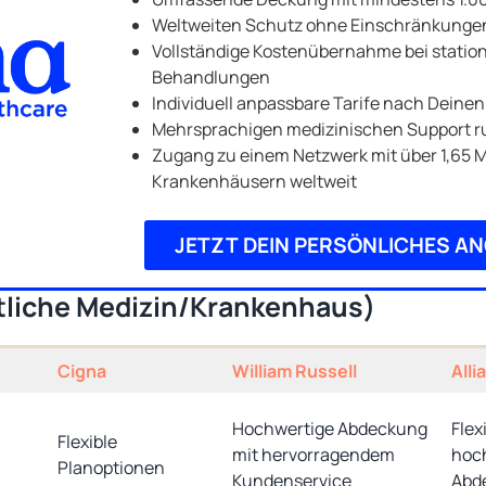
Weltweiten Schutz ohne Einschränkunge
Vollständige Kostenübernahme bei stati
Behandlungen
Individuell anpassbare Tarife nach Deine
Mehrsprachigen medizinischen Support r
Zugang zu einem Netzwerk mit über 1,65 M
Krankenhäusern weltweit
JETZT DEIN PERSÖNLICHES A
tliche Medizin/Krankenhaus)
Cigna
William Russell
Alli
Hochwertige Abdeckung
Flex
Flexible
mit hervorragendem
hoc
Planoptionen
Kundenservice
Abd