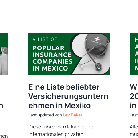
Eine Liste beliebter
Wi
Versicherungsuntern
20
m
ehmen in Mexiko
in
von
Lev Baker
Diese führenden lokalen und
All
internationalen privaten
müs
chen