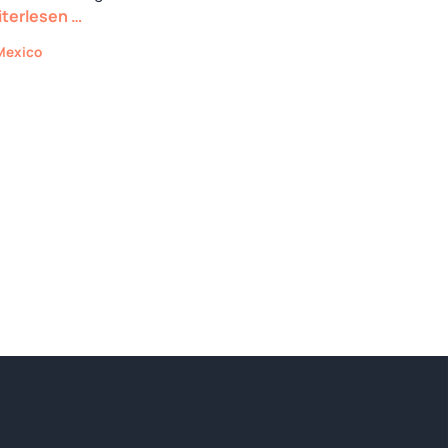
terlesen …
Kategorien
Mexico