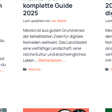
n
komplette Guide
20
2025
di
von
Lev Baker
Mexiko ist aus gutem Grund eines
Mex
der beliebtesten Ziele für digitale
den
 du
Nomaden weltweit. Das Land bietet
Nom
eine vielfältige Landschaft, eine
sin
reiche Kultur und erschwingliches
ver
sst
Leben …
Weiterlesen …
Inf
e du
Kategorien
Mexico
n …