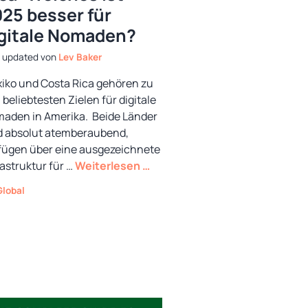
25 besser für
gitale Nomaden?
von
Lev Baker
iko und Costa Rica gehören zu
 beliebtesten Zielen für digitale
aden in Amerika. Beide Länder
d absolut atemberaubend,
fügen über eine ausgezeichnete
rastruktur für …
Weiterlesen …
Kategorien
Global