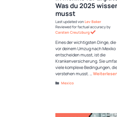
Was du 2025 wisse
musst
von
Lev Baker
Reviewed for factual accuracy by
Carsten Creutzburg
Eines der wichtigsten Dinge, die
vor deinem Umzug nach Mexiko
entscheiden musst, ist die
Krankenversicherung. Sie umfa
viele komplexe Bedingungen, di
verstehen musst. …
Weiterlese
Kategorien
Mexico