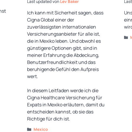
von
Lev Baker
hst
Ich kann mit Sicherheit sagen, dass
Uns
Cigna Global einer der
ein
zuverlässigsten internationalen
wir
Versicherungsanbieter für alle ist,
die in Mexiko leben. Und obwohl es
günstigere Optionen gibt, sind in
meiner Erfahrung die Abdeckung,
Benutzerfreundlichkeit und das
beruhigende Gefühl den Aufpreis
wert.
In diesem Leitfaden werde ich die
Cigna Healthcare Versicherung für
Expats in Mexiko erläutern, damit du
entscheiden kannst, ob sie das
Richtige für dich ist.
Kategorien
Mexico