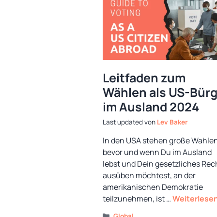
Leitfaden zum
Wählen als US-Bürg
im Ausland 2024
von
Lev Baker
In den USA stehen große Wahle
bevor und wenn Du im Ausland
lebst und Dein gesetzliches Rec
ausüben möchtest, an der
amerikanischen Demokratie
teilzunehmen, ist …
Weiterlese
Kategorien
Global