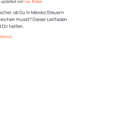
von
Lev Baker
icher, ob Du in Mexiko Steuern
reichen musst? Dieser Leitfaden
d Dir helfen.
Kategorien
Mexico