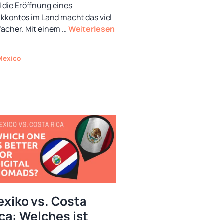
 die Eröffnung eines
kkontos im Land macht das viel
facher. Mit einem …
Weiterlesen
Kategorien
Mexico
xiko vs. Costa
ca: Welches ist