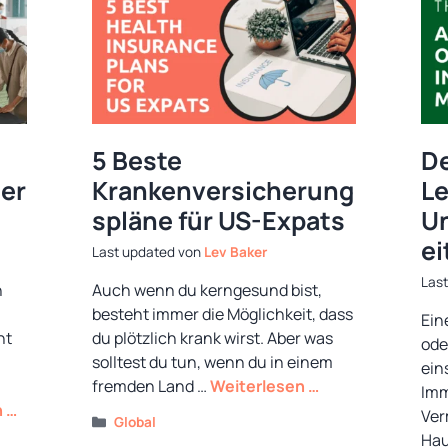
5 Beste
De
er
Krankenversicherung
Le
spläne für US-Expats
Un
ei
von
Lev Baker
n
Auch wenn du kerngesund bist,
besteht immer die Möglichkeit, dass
Ein
ht
du plötzlich krank wirst. Aber was
ode
solltest du tun, wenn du in einem
ein
fremden Land …
Weiterlesen …
Imm
n …
Ver
Kategorien
Global
Hau