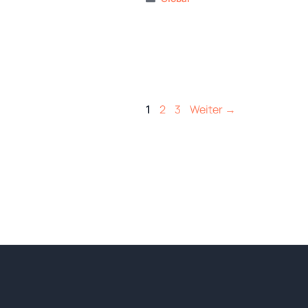
Seite
Seite
Seite
1
2
3
Weiter
→