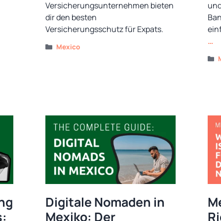
Versicherungsunternehmen bieten
und
dir den besten
Ban
Versicherungsschutz für Expats.
ein
…
Kategorien
Mexico
ng
Digitale Nomaden in
Me
s:
Mexiko: Der
Ri