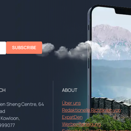
SUBSCRIBE
UCH
ABOUT
Über uns
Yen Sheng Centre, 64
Redaktionelle Richtlinien von
oad
ExpatDen
 Kowloon,
Werbeoffenlegung
999077
Schreib für ExpatDen und werde