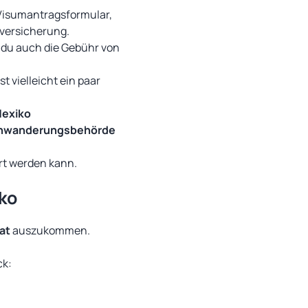
 Visumantragsformular,
versicherung.
 du auch die Gebühr von
t vielleicht ein paar
Mexiko
Einwanderungsbehörde
gert werden kann.
ko
at
auszukommen.
ck: