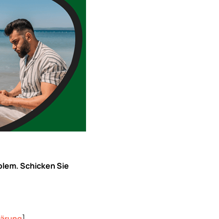
blem. Schicken Sie
lärung
]