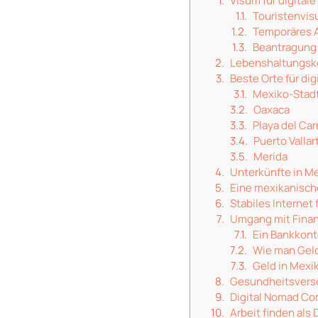
Visum für digital
Touristenvi
Temporäres 
Beantragung
Lebenshaltungsko
Beste Orte für di
Mexiko-Stad
Oaxaca
Playa del Ca
Puerto Vallar
Merida
Unterkünfte in Me
Eine mexikanisch
Stabiles Internet 
Umgang mit Fina
Ein Bankkont
Wie man Gel
Geld in Mexi
Gesundheitsverso
Digital Nomad C
Arbeit finden als