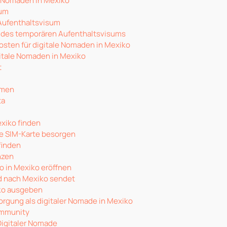
e Nomaden in Mexiko
sum
Aufenthaltsvisum
 des temporären Aufenthaltsvisums
sten für digitale Nomaden in Mexiko
gitale Nomaden in Mexiko
t
rmen
ta
xiko finden
e SIM-Karte besorgen
finden
nzen
o in Mexiko eröffnen
d nach Mexiko sendet
ko ausgeben
rgung als digitaler Nomade in Mexiko
ommunity
 Digitaler Nomade