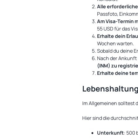
Alle erforderli
Passfoto, Einkom
Am Visa-Termin 
55 USD für das Vi
Erhalte dein Erla
Wochen warten.
Sobald du deine E
Nach der Ankunft 
(INM) zu registri
Erhalte deine te
Lebenshaltungs
Im Allgemeinen solltest d
Hier sind die durchschni
Unterkunft
: 500 