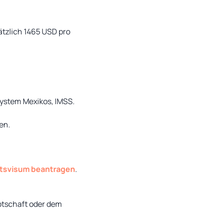
tzlich 1465 USD pro
ystem Mexikos, IMSS.
en.
ltsvisum beantragen
.
otschaft oder dem