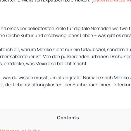
nd eines der beliebtesten Ziele für digitale Nomaden weltweit.
eine reiche Kultur und erschwingliches Leben – was gibt es da
ate ich dir, warum Mexiko nicht nur ein Urlaubsziel, sondern a
beitsabenteuer ist. Von den pulsierenden urbanen Dschungel
, entdecke, was Mexiko so beliebt macht.
, was du wissen musst, um als digitaler Nomade nach Mexiko z
te, der Lebenshaltungskosten, der Suche nach einer Unterku
Contents