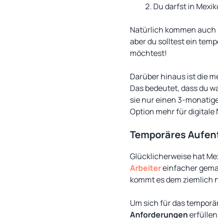
Du darfst in Mexik
Natürlich kommen auch h
aber du solltest ein tem
möchtest!
Darüber hinaus ist die 
Das bedeutet, dass du w
sie nur einen 3-monatige
Option mehr für digital
Temporäres Aufen
Glücklicherweise hat Me
Arbeiter
einfacher gemac
kommt es dem ziemlich 
Um sich für das temporä
Anforderungen
erfüllen,