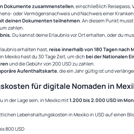
chen Dokumente zusammenstellen
, einschließlich Reisepass,
mens- oder Vermögensnachweis und Nachweis einer Kranken
mit deinen Dokumenten teilnehmen
. An diesem Punkt musst
sum zahlen.
ubnis.
Du kannst deine Erlaubnis vor Ort erhalten, oder du muss
rlaubnis erhalten hast,
reise innerhalb von 180 Tagen nach 
in Mexiko hast du 30 Tage Zeit, um dich
bei der Nationalen 
eren
und die Gebühr von 200 USD zu zahlen.
mporäre Aufenthaltskarte
, die ein Jahr gültig ist und verlän
kosten für digitale Nomaden in Mexi
u in der Lage sein, in Mexiko mit
1.200 bis 2.000 USD im Mon
ttlichen Lebenshaltungskosten in Mexiko in USD auf einen Bli
bis 800 USD