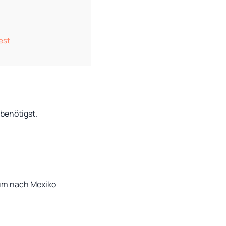
est
 benötigst.
sum nach Mexiko