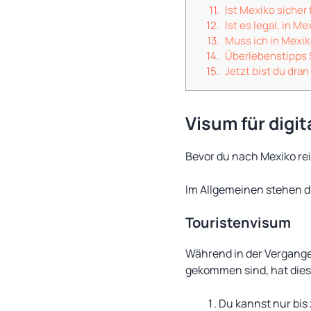
Ist Mexiko sicher
Ist es legal, in M
Muss ich in Mexi
Überlebenstipps 
Jetzt bist du dran
Visum für digi
Bevor du nach Mexiko re
Im Allgemeinen stehen d
Touristenvisum
Während in der Vergange
gekommen sind, hat dies
Du kannst nur bis