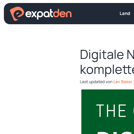
Zum
Inhalt
Land
springen
Digitale 
komplett
von
Lev Baker