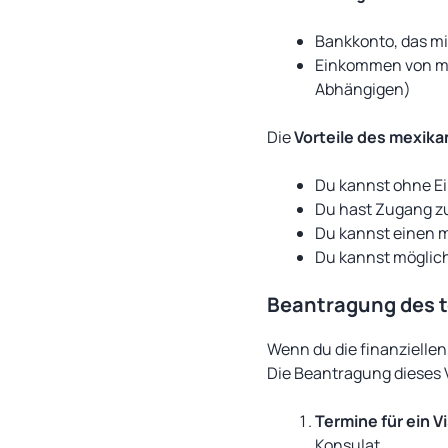
Bankkonto, das mi
Einkommen von min
Abhängigen)
Die
Vorteile des mexik
Du kannst ohne Ei
Du hast Zugang zu
Du kannst einen 
Du kannst möglich
Beantragung des 
Wenn du die finanziellen
Die Beantragung dieses V
Termine für ein 
Konsulat.