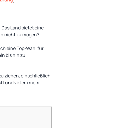
 Das Land bietet eine
ran nicht zu mögen?
uch eine Top-Wahl für
n bis hin zu
u ziehen, einschließlich
nft und vielem mehr.