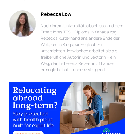
Rebecca Low
Nach ihrem Universitätsabschluss und dem
Erhalt ihres TESL-Diploms in Kanada zog
Rebecca kurzerhand ans andere Ende der
Welt, um in Singapur Englisch zu
unterrichten. Inzwischen arbeitet sie als
freiberufliche Autorin und Lektorin – ein
Weg, der ihr bereits Reisen in 31 Länder
ermöglicht hat, Tendenz steigend.