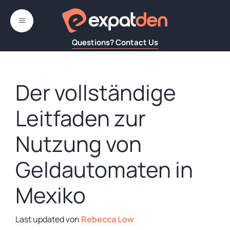
Zum
Inhalt
MENÜ
springen
Questions? Contact Us
Der vollständige
Leitfaden zur
Nutzung von
Geldautomaten in
Mexiko
von
Rebecca Low