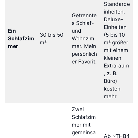
Standarde
inheiten.
Getrennte
Deluxe-
s Schlaf-
Einheiten
Ein
und
30 bis 50
(5 bis 10
Schlafzim
Wohnzim
m²
m² größer
mer
mer. Mein
mit einem
persönlich
kleinen
er Favorit.
Extraraum
, z. B.
Büro)
kosten
mehr
Zwei
Schlafzim
mer mit
gemeinsa
Ab ~THB4