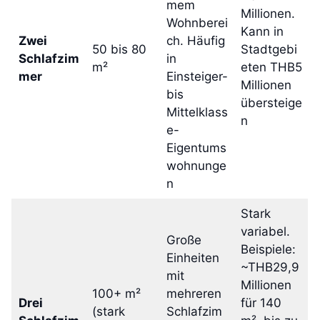
mem
Millionen.
Wohnberei
Kann in
Zwei
ch. Häufig
50 bis 80
Stadtgebi
Schlafzim
in
m²
eten THB5
mer
Einsteiger-
Millionen
bis
übersteige
Mittelklass
n
e-
Eigentums
wohnunge
n
Stark
variabel.
Große
Beispiele:
Einheiten
~THB29,9
mit
Millionen
100+ m²
mehreren
Drei
für 140
(stark
Schlafzim