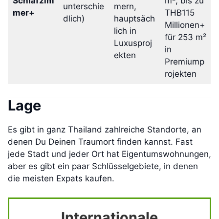
Schlafzim
m², bis zu
unterschie
mern,
mer+
THB115
dlich)
hauptsäch
Millionen+
lich in
für 253 m²
Luxusproj
in
ekten
Premiump
rojekten
Lage
Es gibt in ganz Thailand zahlreiche Standorte, an
denen Du Deinen Traumort finden kannst. Fast
jede Stadt und jeder Ort hat Eigentumswohnungen,
aber es gibt ein paar Schlüsselgebiete, in denen
die meisten Expats kaufen.
Internationale