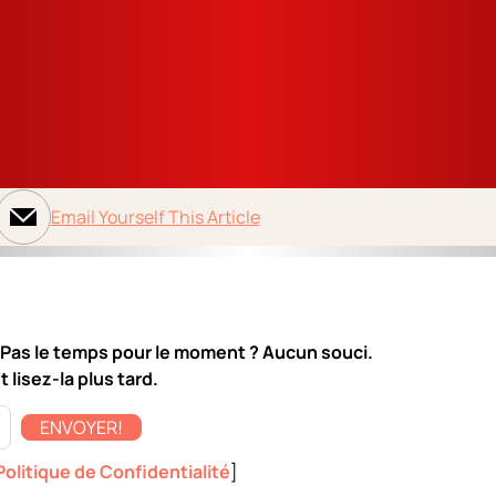
Email Yourself This Article
 Pas le temps pour le moment ? Aucun souci.
 lisez-la plus tard.
ENVOYER!
Politique de Confidentialité
]