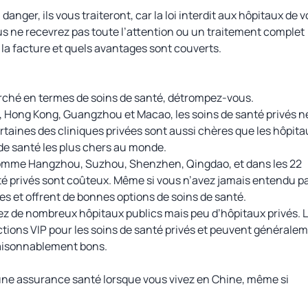
anger, ils vous traiteront, car la loi interdit aux hôpitaux de 
ous ne recevrez pas toute l’attention ou un traitement complet
ra la facture et quels avantages sont couverts.
rché en termes de soins de santé, détrompez-vous.
 Hong Kong, Guangzhou et Macao, les soins de santé privés n
ertaines des cliniques privées sont aussi chères que les hôpita
s de santé les plus chers au monde.
 comme Hangzhou, Suzhou, Shenzhen, Qingdao, et dans les 22
nté privés sont coûteux. Même si vous n’avez jamais entendu pa
ées et offrent de bonnes options de soins de santé.
erez de nombreux hôpitaux publics mais peu d’hôpitaux privés. 
ctions VIP pour les soins de santé privés et peuvent générale
 raisonnablement bons.
une assurance santé lorsque vous vivez en Chine, même si