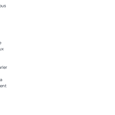
vous
e
ux
rler
La
ment