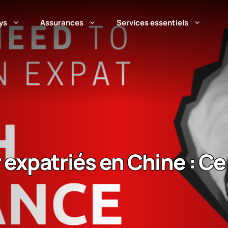
ys
Assurances
Services essentiels
xpatriés en Chine : Ce q