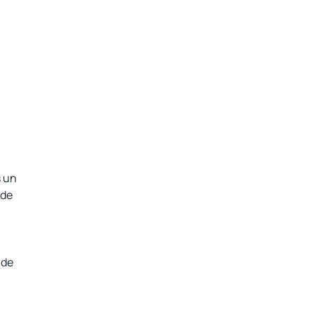
s un
 de
 de