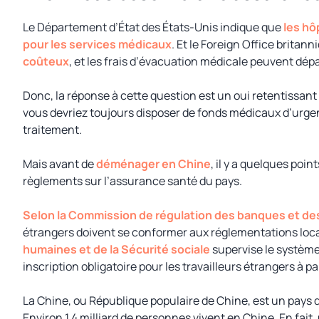
Le Département d’État des États-Unis indique que
les hô
pour les services médicaux
. Et le Foreign Office britann
coûteux
, et les frais d’évacuation médicale peuvent dé
Donc, la réponse à cette question est un oui retentissant
vous devriez toujours disposer de fonds médicaux d’urge
traitement.
Mais avant de
déménager en Chine
, il y a quelques poi
règlements sur l’assurance santé du pays.
Selon la Commission de régulation des banques et de
étrangers doivent se conformer aux réglementations loc
humaines et de la Sécurité sociale
supervise le système
inscription obligatoire pour les travailleurs étrangers à pa
La Chine, ou République populaire de Chine, est un pays d
Environ 1,4 milliard de personnes vivent en Chine. En fai