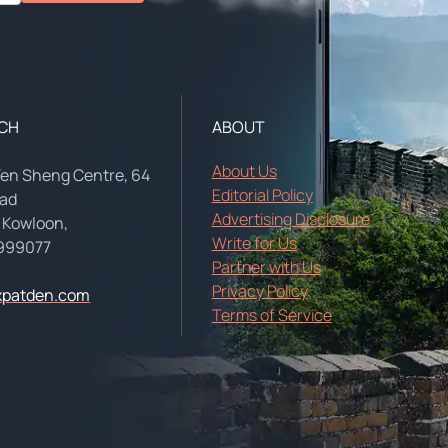
UCH
ABOUT
About Us
Yen Sheng Centre, 64
Editorial Policy
oad
Advertising Disclosure
 Kowloon,
Write for Us
999077
Partner with Us
Privacy Policy
xpatden.com
Terms of Service