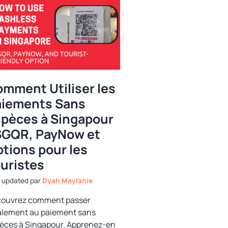
mment Utiliser les
aiements Sans
pèces à Singapour
SGQR, PayNow et
tions pour les
uristes
par
Dyah Maylanie
ouvrez comment passer
alement au paiement sans
èces à Singapour. Apprenez-en