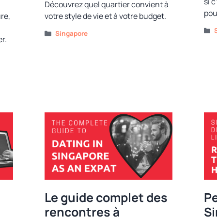
si 
Découvrez quel quartier convient à
pou
re,
votre style de vie et à votre budget.
Catégories
Singapore
r.
Le guide complet des
Pe
rencontres à
Si