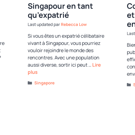
Singapour en tant
Co
qu’expatrié
et
e
par
Rebecca Low
Si vous êtes un expatrié célibataire
re
vivant à Singapour, vous pourriez
Bie
t
vouloir rejoindre le monde des
pub
?
rencontres. Avec une population
eff
aussi diverse, sortir ici peut …
Lire
con
plus
env
Catégories
Singapore