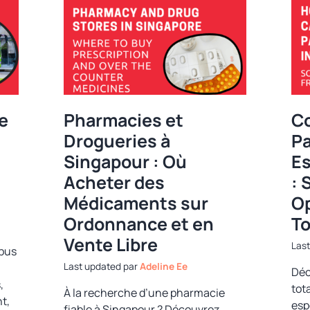
e
Pharmacies et
Co
Drogueries à
P
Singapour : Où
Es
Acheter des
: 
Médicaments sur
Op
Ordonnance et en
To
Vente Libre
bus
par
Adeline Ee
Déc
,
tot
À la recherche d’une pharmacie
t,
esp
fiable à Singapour ? Découvrez