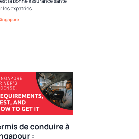
c’est la bonne assurance santé
r les expatriés.
Catégories
Singapore
rmis de conduire à
ngapour :