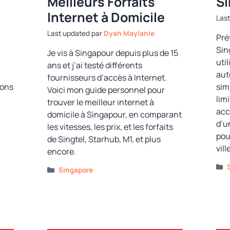
Meilleurs Forfaits
S
Internet à Domicile
par
Dyah Maylanie
Pré
Sin
Je vis à Singapour depuis plus de 15
util
ans et j’ai testé différents
aut
fournisseurs d’accès à Internet.
ions
sim
Voici mon guide personnel pour
limi
trouver le meilleur internet à
acc
domicile à Singapour, en comparant
d’u
les vitesses, les prix, et les forfaits
pou
de Singtel, Starhub, M1, et plus
vill
encore.
Catégories
Singapore