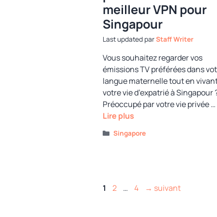
meilleur VPN pour
Singapour
par
Staff Writer
Vous souhaitez regarder vos
émissions TV préférées dans vot
langue maternelle tout en vivan
votre vie d’expatrié à Singapour 
Préoccupé par votre vie privée …
Lire plus
Catégories
Singapore
Page
Page
Page
1
2
…
4
→
suivant