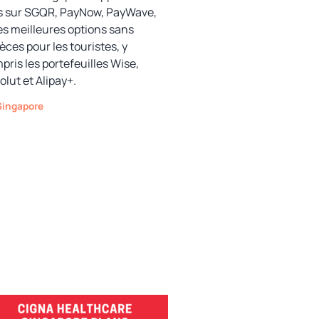
s sur SGQR, PayNow, PayWave,
les meilleures options sans
èces pour les touristes, y
pris les portefeuilles Wise,
olut et Alipay+.
Catégories
Singapore