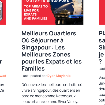
Meilleurs Quartiers
Pl
Où Séjourner à
sa
Singapour : Les
Si
Meilleures Zones
je
r
pour les Expats et les
?
Familles
awad
par
Dyah Maylanie
Vou
Sin
sont
Découvrez les meilleurs endroits où
déta
 Ce
vivre à Singapour, des quartiers en
cou
bord de mer comme Katong aux
opt
lieux urbains comme River Valley.