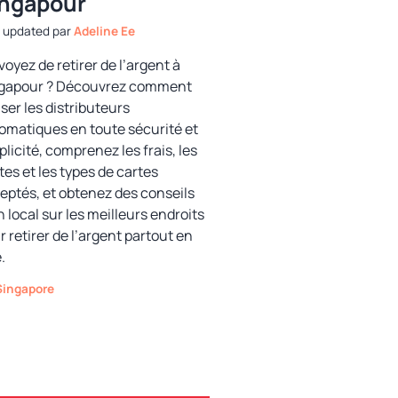
ingapour
par
Adeline Ee
voyez de retirer de l’argent à
gapour ? Découvrez comment
iser les distributeurs
omatiques en toute sécurité et
plicité, comprenez les frais, les
tes et les types de cartes
eptés, et obtenez des conseils
n local sur les meilleurs endroits
r retirer de l’argent partout en
e.
Catégories
Singapore