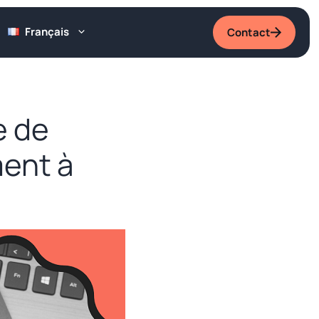
Français
Contact
e de
ent à