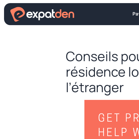
Aller
au
Pa
contenu
Conseils po
résidence l
l’étranger