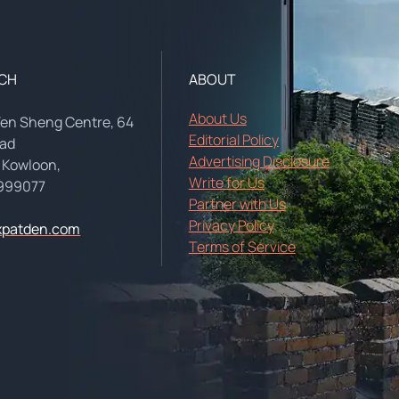
UCH
ABOUT
About Us
Yen Sheng Centre, 64
Editorial Policy
oad
Advertising Disclosure
 Kowloon,
Write for Us
999077
Partner with Us
Privacy Policy
xpatden.com
Terms of Service