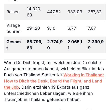
14.320,
Reisen
447,52
333,03
387,32
63
Visage
291,20
9,10
6,77
7,87
bühren
Gesam
88.799,
2.774,9
2.065,1
2.399,9
t
66
9
1
9
Wenn Du Dich fragst, mit welchem Job Du solche
Ausgaben stemmen kannst, wirf einen Blick in das
Buch von Thailand Starter Kit
Working in Thailand:
How to Ditch the Desk, Board the Flight, and Land
the Job
. Darin erzählen 19 Expats aus ganz
unterschiedlichen Lebenslagen, wie sie ihren
Traumjob in Thailand gefunden haben.