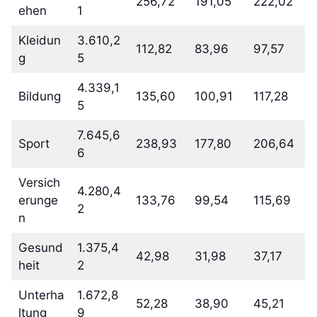
256,72
191,05
222,02
ehen
1
Kleidun
3.610,2
112,82
83,96
97,57
g
5
4.339,1
Bildung
135,60
100,91
117,28
5
7.645,6
Sport
238,93
177,80
206,64
6
Versich
4.280,4
erunge
133,76
99,54
115,69
2
n
Gesund
1.375,4
42,98
31,98
37,17
heit
2
Unterha
1.672,8
52,28
38,90
45,21
ltung
9