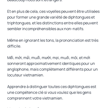
Et en plus de cela, ces voyelles peuvent être utilisées
pour former une grande variété de diphtongues et
triphtongues, et les distinctions entre elles peuvent
sembler incompréhensibles aux non-natifs.
Même en ignorant les tons, la prononciation est très
difficile.
Mỗi
,
mời
,
mũi
,
muỗi
,
mười
,
mọi
,
muối
,
môi
, et
mới
sonneront approximativement identiques pour un
anglophone, mais complètement différents pour un
locuteur vietnamien.
Apprendre à distinguer toutes ces diphtongues est
une compétence clé si vous voulez que les gens
comprennent votre vietnamien.