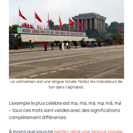
Le vietnamien est une langue tonale. Notez les indicateurs de
ton dans l’alphabet.
L’exemple le plus célèbre est
ma,
mà
,
má
,
mạ
,
mã
,
mả
– tous ces mots sont valides avec des significations
complètement différentes.
À moins que vous ne
parliez déjà une langue tonale