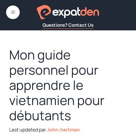
Aller
au
MENU
contenu
Questions? Contact Us
Mon guide
personnel pour
apprendre le
vietnamien pour
débutants
par
John.hartman