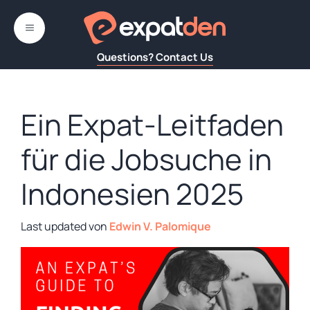
Zum
Inhalt
MENÜ
springen
Questions? Contact Us
Ein Expat-Leitfaden
für die Jobsuche in
Indonesien 2025
von
Edwin V. Palomique