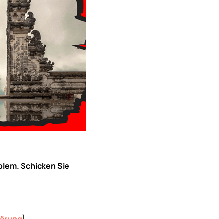
blem. Schicken Sie
lärung
]