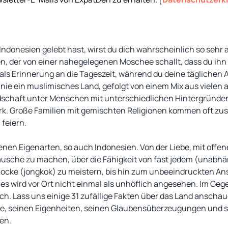
ndonesien gelebt hast, wirst du dich wahrscheinlich so sehr 
, der von einer nahegelegenen Moschee schallt, dass du ih
 als Erinnerung an die Tageszeit, während du deine täglichen 
 Linie ein muslimisches Land, gefolgt von einem Mix aus vielen
dschaft unter Menschen mit unterschiedlichen Hintergründe
rk. Große Familien mit gemischten Religionen kommen oft z
 feiern.
genen Eigenarten, so auch Indonesien. Von der Liebe, mit off
usche zu machen, über die Fähigkeit von fast jedem (unabhän
ocke (jongkok) zu meistern, bis hin zum unbeeindruckten Ans
 es wird vor Ort nicht einmal als unhöflich angesehen. Im Gegen
lich. Lass uns einige 31 zufällige Fakten über das Land anscha
rbe, seinen Eigenheiten, seinen Glaubensüberzeugungen und so
en.