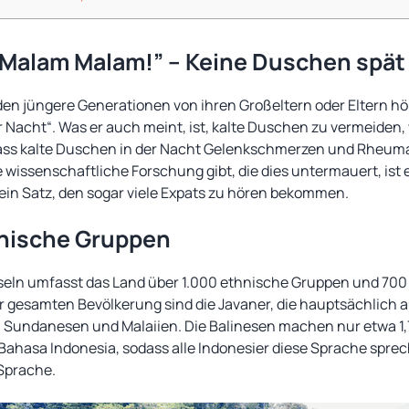
Malam Malam!” – Keine Duschen spät 
, den jüngere Generationen von ihren Großeltern oder Eltern hö
r Nacht“. Was er auch meint, ist, kalte Duschen zu vermeiden
t, dass kalte Duschen in der Nacht Gelenkschmerzen und Rheu
e wissenschaftliche Forschung gibt, die dies untermauert, ist 
 ein Satz, den sogar viele Expats zu hören bekommen.
hnische Gruppen
seln umfasst das Land über 1.000 ethnische Gruppen und 700
 gesamten Bevölkerung sind die Javaner, die hauptsächlich au
en Sundanesen und Malaiien. Die Balinesen machen nur etwa 1,
st Bahasa Indonesia, sodass alle Indonesier diese Sprache sp
 Sprache.