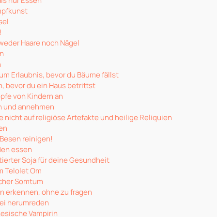
als nur Essen
mpfkunst
sel
!
weder Haare noch Nägel
en
n
 um Erlaubnis, bevor du Bäume fällst
 bevor du ein Haus betrittst
öpfe von Kindern an
n und annehmen
 nicht auf religiöse Artefakte und heilige Reliquien
en
Besen reinigen!
den essen
erter Soja für deine Gesundheit
m Telolet Om
scher Somtum
n erkennen, ohne zu fragen
rei herumreden
nesische Vampirin