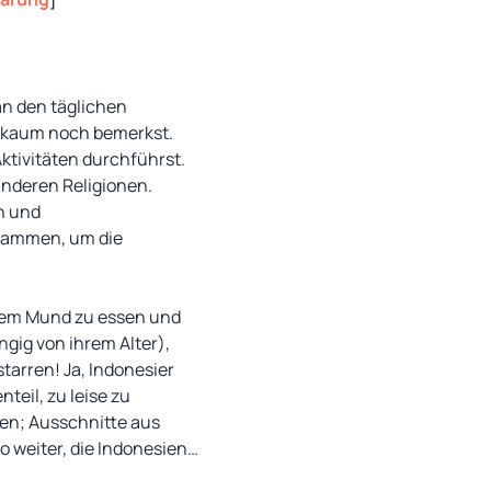
an den täglichen
n kaum noch bemerkst.
Aktivitäten durchführst.
 anderen Religionen.
n und
usammen, um die
enem Mund zu essen und
gig von ihrem Alter),
tarren! Ja, Indonesier
teil, zu leise zu
uen; Ausschnitte aus
 weiter, die Indonesien…