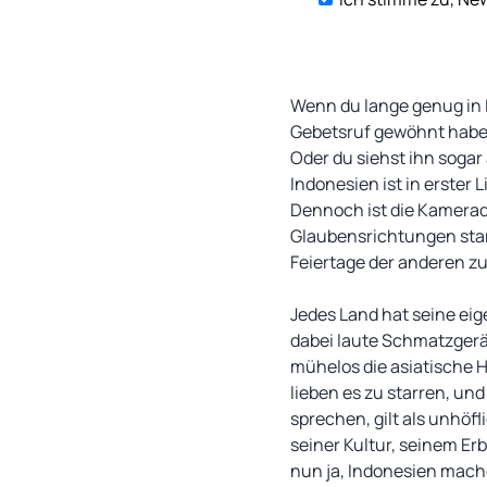
Wenn du lange genug in I
Gebetsruf gewöhnt haben
Oder du siehst ihn sogar
Indonesien ist in erster
Dennoch ist die Kamera
Glaubensrichtungen sta
Feiertage der anderen zu
Jedes Land hat seine ei
dabei laute Schmatzgerä
mühelos die asiatische H
lieben es zu starren, und
sprechen, gilt als unhöf
seiner Kultur, seinem E
nun ja, Indonesien mach