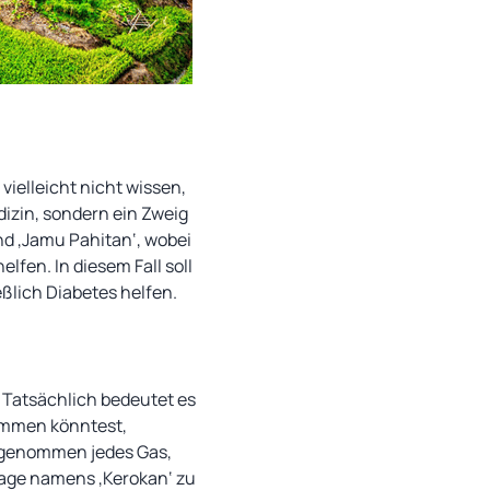
 vielleicht nicht wissen,
edizin, sondern ein Zweig
nd ‚Jamu Pahitan‘, wobei
fen. In diesem Fall soll
ßlich Diabetes helfen.
. Tatsächlich bedeutet es
ommen könntest,
 genommen jedes Gas,
ssage namens ‚Kerokan‘ zu