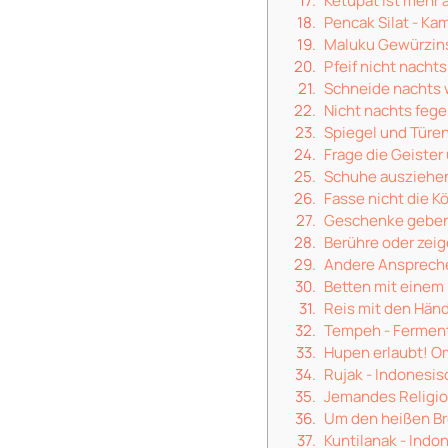
Ketupat ist mehr 
Pencak Silat - Ka
Maluku Gewürzin
Pfeif nicht nachts
Schneide nachts 
Nicht nachts feg
Spiegel und Türe
Frage die Geister
Schuhe ausziehen,
Fasse nicht die K
Geschenke gebe
Berühre oder zeige
Andere Ansprech
Betten mit einem 
Reis mit den Hän
Tempeh - Fermenti
Hupen erlaubt! O
Rujak - Indonesi
Jemandes Religio
Um den heißen B
Kuntilanak - Indo