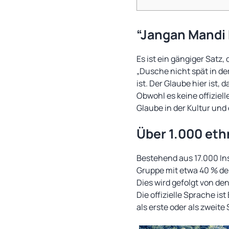
“Jangan Mandi 
Es ist ein gängiger Satz
„Dusche nicht spät in de
ist. Der Glaube hier is
Obwohl es keine offiziell
Glaube in der Kultur und
Über 1.000 et
Bestehend aus 17.000 In
Gruppe mit etwa 40 % der
Dies wird gefolgt von d
Die offizielle Sprache i
als erste oder als zweite