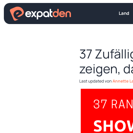
Zum
Inhalt
Land
springen
37 Zufäll
zeigen, d
von
Annette L