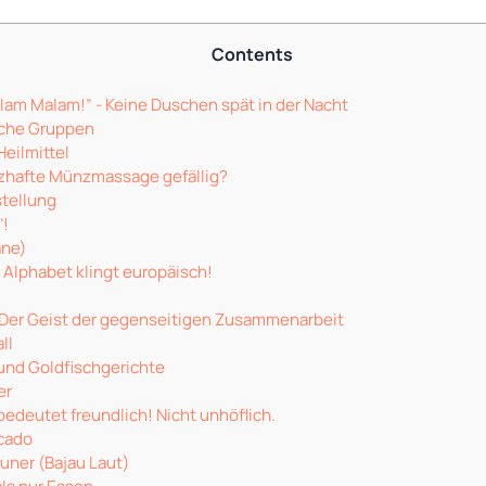
Contents
lam Malam!” - Keine Duschen spät in der Nacht
sche Gruppen
Heilmittel
zhafte Münzmassage gefällig?
stellung
’!
ane)
Alphabet klingt europäisch!
Der Geist der gegenseitigen Zusammenarbeit
ll
und Goldfischgerichte
er
 bedeutet freundlich! Nicht unhöflich.
ocado
uner (Bajau Laut)