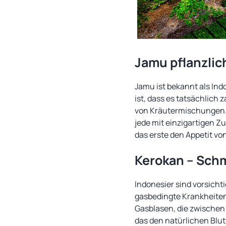
Jamu pflanzlic
Jamu ist bekannt als Indo
ist, dass es tatsächlich 
von Kräutermischungen. Z
jede mit einzigartigen Z
das erste den Appetit vo
Kerokan – Sch
Indonesier sind vorsicht
gasbedingte Krankheiten
Gasblasen, die zwischen
das den natürlichen Blut