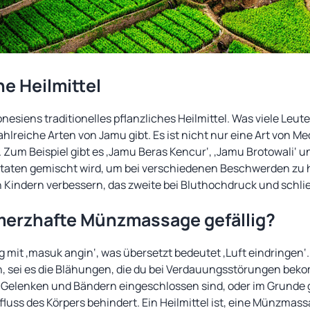
he Heilmittel
nesiens traditionelles pflanzliches Heilmittel. Was viele Leute
zahlreiche Arten von Jamu gibt. Es ist nicht nur eine Art von M
um Beispiel gibt es ‚Jamu Beras Kencur‘, ‚Jamu Brotowali‘ u
utaten gemischt wird, um bei verschiedenen Beschwerden zu hel
n Kindern verbessern, das zweite bei Bluthochdruck und schlie
merzhafte Münzmassage gefällig?
ig mit ‚masuk angin‘, was übersetzt bedeutet ‚Luft eindringen‘
, sei es die Blähungen, die du bei Verdauungsstörungen bek
 Gelenken und Bändern eingeschlossen sind, oder im Grunde
fluss des Körpers behindert. Ein Heilmittel ist, eine Münzma