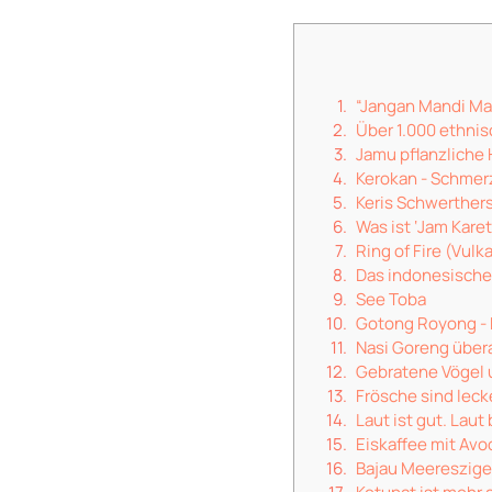
“Jangan Mandi Ma
Über 1.000 ethni
Jamu pflanzliche 
Kerokan - Schmer
Keris Schwerther
Was ist ‘Jam Karet
Ring of Fire (Vulk
Das indonesische 
See Toba
Gotong Royong - 
Nasi Goreng übera
Gebratene Vögel 
Frösche sind leck
Laut ist gut. Laut
Eiskaffee mit Av
Bajau Meereszige