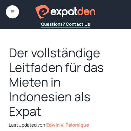
Zum
Inhalt
MENÜ
springen
Questions? Contact Us
Der vollständige
Leitfaden für das
Mieten in
Indonesien als
Expat
von
Edwin V. Palomique