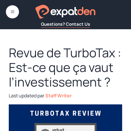
Aller
au
MENU
contenu
Questions? Contact Us
Revue de TurboTax :
Est-ce que ça vaut
l’investissement ?
par
Staff Writer