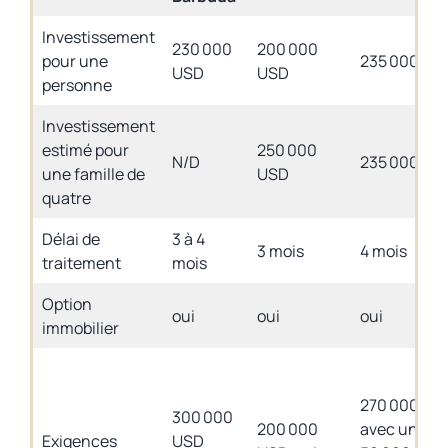
Investissement
230 000
200 000
pour une
235 000 US
USD
USD
personne
Investissement
estimé pour
250 000
N/D
235 000 US
une famille de
USD
quatre
Délai de
3 à 4
3 mois
4 mois
traitement
mois
Option
oui
oui
oui
immobilier
270 000 US
300 000
200 000
avec un don
Exigences
USD