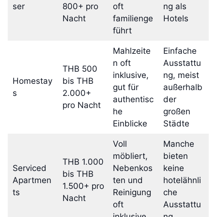
ser
800+ pro
oft
ng als
Nacht
familienge
Hotels
führt
Mahlzeite
Einfache
n oft
Ausstattu
THB 500
inklusive,
ng, meist
Homestay
bis THB
gut für
außerhalb
s
2.000+
authentisc
der
pro Nacht
he
großen
Einblicke
Städte
Voll
Manche
möbliert,
bieten
THB 1.000
Serviced
Nebenkos
keine
bis THB
Apartmen
ten und
hotelähnli
1.500+ pro
ts
Reinigung
che
Nacht
oft
Ausstattu
inklusive
ng