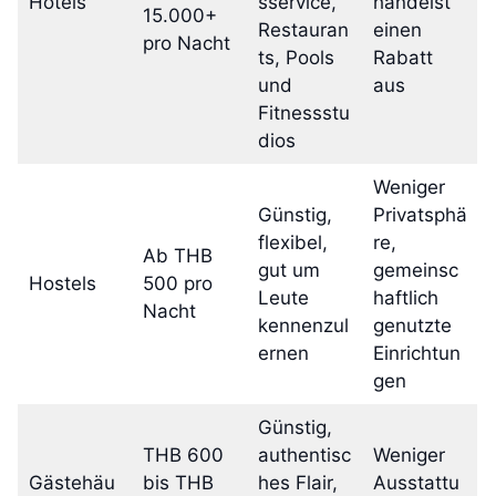
Hotels
sservice,
handelst
15.000+
Restauran
einen
pro Nacht
ts, Pools
Rabatt
und
aus
Fitnessstu
dios
Weniger
Günstig,
Privatsphä
flexibel,
re,
Ab THB
gut um
gemeinsc
Hostels
500 pro
Leute
haftlich
Nacht
kennenzul
genutzte
ernen
Einrichtun
gen
Günstig,
THB 600
authentisc
Weniger
Gästehäu
bis THB
hes Flair,
Ausstattu