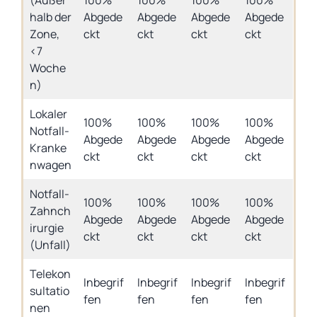
(Außer
100%
100%
100%
100%
halb der
Abgede
Abgede
Abgede
Abgede
Zone,
ckt
ckt
ckt
ckt
<7
Woche
n)
Lokaler
100%
100%
100%
100%
Notfall-
Abgede
Abgede
Abgede
Abgede
Kranke
ckt
ckt
ckt
ckt
nwagen
Notfall-
100%
100%
100%
100%
Zahnch
Abgede
Abgede
Abgede
Abgede
irurgie
ckt
ckt
ckt
ckt
(Unfall)
Telekon
Inbegrif
Inbegrif
Inbegrif
Inbegrif
sultatio
fen
fen
fen
fen
nen