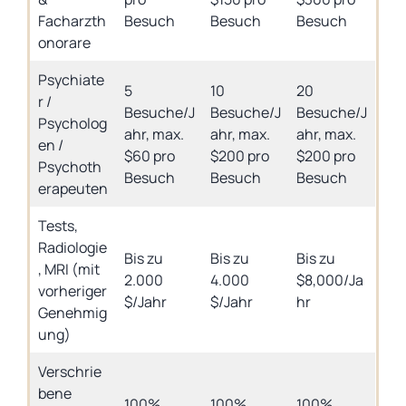
Facharzth
Besuch
Besuch
Besuch
onorare
Psychiate
5
10
20
r /
Besuche/J
Besuche/J
Besuche/J
Psycholog
ahr, max.
ahr, max.
ahr, max.
en /
$60 pro
$200 pro
$200 pro
Psychoth
Besuch
Besuch
Besuch
erapeuten
Tests,
Radiologie
Bis zu
Bis zu
Bis zu
, MRI (mit
2.000
4.000
$8,000/Ja
vorheriger
$/Jahr
$/Jahr
hr
Genehmig
ung)
Verschrie
bene
100%
100%
100%