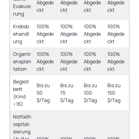
Abgede
Abgede
Abgede
Abgede
Evakuie
ckt
ckt
ckt
ckt
rung
Krebsb
100%
100%
100%
100%
ehandl
Abgede
Abgede
Abgede
Abgede
ung
ckt
ckt
ckt
ckt
Organtr
100%
100%
100%
100%
ansplan
Abgede
Abgede
Abgede
Abgede
tation
ckt
ckt
ckt
ckt
Begleit
Bis zu
Bis zu
Bis zu
Bis zu
bett
50
75
100
150
(Kind
$/Tag
$/Tag
$/Tag
$/Tag
<16)
Notfallh
ospitali
sierung