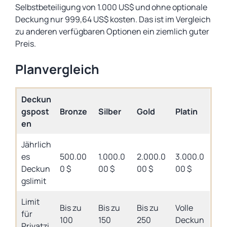
Selbstbeteiligung von 1.000 US$ und ohne optionale
Deckung nur 999,64 US$ kosten. Das ist im Vergleich
zu anderen verfügbaren Optionen ein ziemlich guter
Preis.
Planvergleich
Deckun
gspost
Bronze
Silber
Gold
Platin
en
Jährlich
es
500.00
1.000.0
2.000.0
3.000.0
Deckun
0 $
00 $
00 $
00 $
gslimit
Limit
Bis zu
Bis zu
Bis zu
Volle
für
100
150
250
Deckun
Privatzi