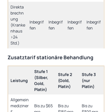
Direkta
brechn
ung
Inbegrif
Inbegrif
Inbegrif
Inbegrif
(Kranke
fen
fen
fen
fen
nhaus
>24
Std.)
Zusatztarif stationäre Behandlung
Stufe 1
Stufe 2
Stufe 3
(Silber,
Leistung
(Gold,
(nur
Gold,
Platin)
Platin)
Platin)
Allgemein
mediziner
Bis zu $65
Bis zu
Bis zu
&
pro
$150 pro
$300 pro