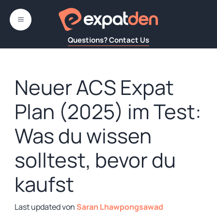
Zum
Inhalt
MENÜ
springen
Questions? Contact Us
Neuer ACS Expat
Plan (2025) im Test:
Was du wissen
solltest, bevor du
kaufst
von
Saran Lhawpongsawad