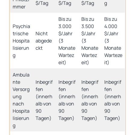
$/Tag
$/Tag
$/Tag
g
mmer
Bis zu
Bis zu
Bis zu
Psychia
3.000
3.500
4.000
trische
Nicht
$/Jahr
$/Jahr
$/Jahr
Hospita
abgede
(3
(3
(3
lisierun
ckt
Monate
Monate
Monate
g
Wartez
Wartez
Warteze
eit)
eit)
it)
Ambula
nte
Inbegrif
Inbegrif
Inbegrif
Inbegrif
Versorg
fen
fen
fen
fen
ung
(innerh
(innerh
(innerh
(innerh
nach
alb von
alb von
alb von
alb von
Hospita
90
90
90
90
lisierun
Tagen)
Tagen)
Tagen)
Tagen)
g