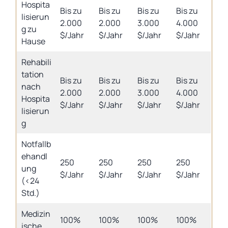
Hospita
Bis zu
Bis zu
Bis zu
Bis zu
lisierun
2.000
2.000
3.000
4.000
g zu
$/Jahr
$/Jahr
$/Jahr
$/Jahr
Hause
Rehabili
tation
Bis zu
Bis zu
Bis zu
Bis zu
nach
2.000
2.000
3.000
4.000
Hospita
$/Jahr
$/Jahr
$/Jahr
$/Jahr
lisierun
g
Notfallb
ehandl
250
250
250
250
ung
$/Jahr
$/Jahr
$/Jahr
$/Jahr
(<24
Std.)
Medizin
100%
100%
100%
100%
ische