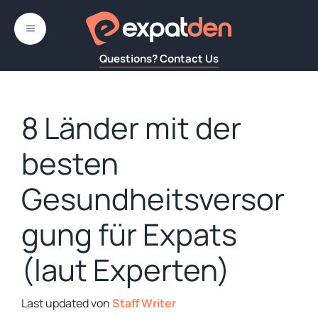
Zum
Inhalt
MENÜ
springen
Questions? Contact Us
8 Länder mit der
besten
Gesundheitsversor
gung für Expats
(laut Experten)
von
Staff Writer