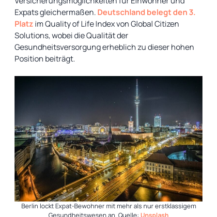
Versicherungsmöglichkeiten für Einwohner und
Expats gleichermaßen.
Deutschland
belegt den 3.
Platz
im Quality of Life Index von Global Citizen
Solutions, wobei die Qualität der
Gesundheitsversorgung erheblich zu dieser hohen
Position beiträgt.
Berlin lockt Expat-Bewohner mit mehr als nur erstklassigem
Gesundheitswesen an. Quelle:
Unsplash