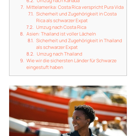
Umzug nach Kanada
Mittelamerika: Costa Rica verspricht Pura Vida
Sicherheit und Zugehörigkeit in Costa
Rica als schwarzer Expat
Umzug nach Costa Rica
Asien: Thailand ist voller Lächeln
Sicherheit und Zugehörigkeit in Thailand
als schwarzer Expat
Umzug nach Thailand
Wie wir die sichersten Länder für Schwarze
eingestuft haben