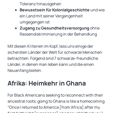
Toleranz hinausgehen
Bewusstsein für Kolonialgeschichte
und wie
ein Land mit seiner Vergangenheit
umgegangen ist
Zugang zu
Gesundheitsversorgung
ohne
Rassendiskriminierung in der Behandlung
Mit diesen Kriterien im Kopf, lass uns einige der
sichersten Länder der Welt für schwarze Menschen
betrachten. Folgend sind 7 schwarze-freundliche
Länder, in denen man leben kann und die einen
Neuanfang bieten.
Afrika: Heimkehr in Ghana
For Black Americans seeking to reconnect with their
ancestral roots, going to Ghana is like a homecoming.
“Once I returned to America [from Africa] after my