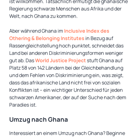
ist willkommen. Tatsächlich ermutigt die ghanaische
Regierung schwarze Menschen aus Afrika und der
Welt, nach Ghana zu kommen.
Aber während Ghana im
Inclusive Index des
Othering & Belonging Institutes
in Bezug auf
Rassengleichstellung hoch punktet, schneidet das
Land bei anderen Diskriminierungsformen weniger
gut ab. Das
World Justice Project
stuft Ghana auf
Platz 58 von 142 Ländern bei der Gleichbehandlung
und dem Fehlen von Diskriminierung ein, was zeigt,
dass das afrikanische Land nicht frei von sozialen
Konflikten ist – ein wichtiger Unterschied für jeden
schwarzen Amerikaner, der auf der Suche nach dem
Paradies ist.
Umzug nach Ghana
Interessiert an einem Umzug nach Ghana? Beginne