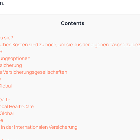
n.
Contents
u sie?
schen Kosten sind zu hoch, um sie aus der eigenen Tasche zu be
S
rungsoptionen
rsicherung
le Versicherungsgesellschaften
e
Global
alth
obal HealthCare
aGlobal
ge
in der internationalen Versicherung