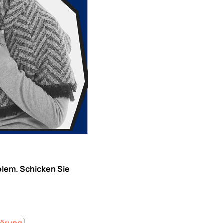
blem. Schicken Sie
lärung
]