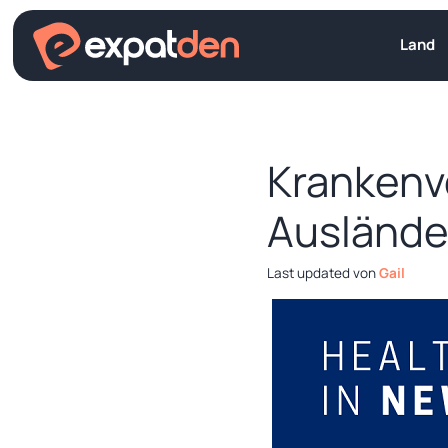
Zum
Inhalt
Land
springen
Krankenv
Auslände
von
Gail