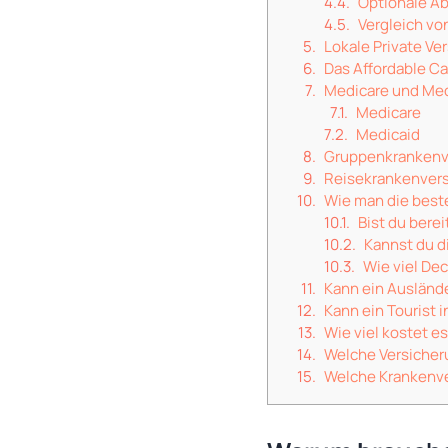
Optionale A
Vergleich vo
Lokale Private Ve
Das Affordable Ca
Medicare und Med
Medicare
Medicaid
Gruppenkrankenve
Reisekrankenver
Wie man die best
Bist du berei
Kannst du d
Wie viel De
Kann ein Ausländ
Kann ein Tourist
Wie viel kostet 
Welche Versicheru
Welche Krankenve