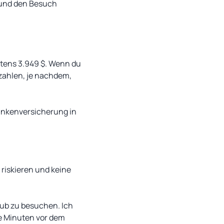
 und den Besuch
stens 3.949 $. Wenn du
zahlen, je nachdem,
rankenversicherung in
 riskieren und keine
aub zu besuchen. Ich
e Minuten vor dem