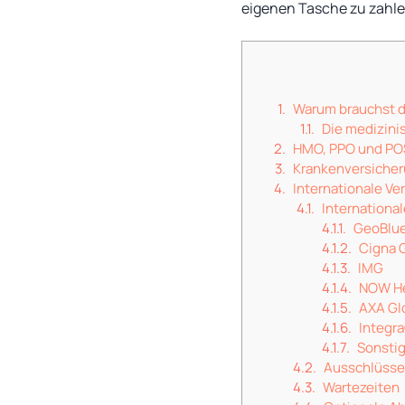
eigenen Tasche zu zahle
Warum brauchst d
Die medizini
HMO, PPO und PO
Krankenversiche
Internationale Ve
Internationa
GeoBlu
Cigna 
IMG
NOW He
AXA Gl
Integr
Sonsti
Ausschlüsse 
Wartezeiten