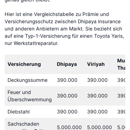
Hier ist eine Vergleichstabelle zu Prämie und
Versicherungsschutz zwischen Dhipaya Insurance
und anderen Anbietern am Markt. Sie bezieht sich
auf eine Typ-1-Versicherung für einen Toyota Yaris,
nur Werkstattreparatur.
Mua
Versicherung
Dhipaya
Viriyah
Thai
Deckungssumme
390.000
390.000
390.
Feuer und
390.000
390.000
390.
Überschwemmung
Diebstahl
390.000
390.000
390.
Sachschaden
5.000.000
5.000.000
5.00