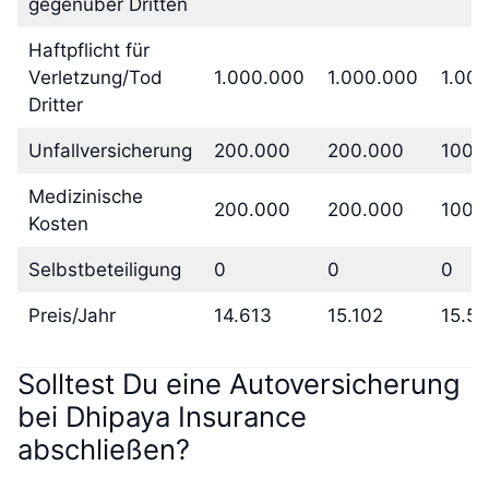
gegenüber Dritten
Haftpflicht für
Verletzung/Tod
1.000.000
1.000.000
1.00
Dritter
Unfallversicherung
200.000
200.000
100.
Medizinische
200.000
200.000
100.
Kosten
Selbstbeteiligung
0
0
0
Preis/Jahr
14.613
15.102
15.5
Solltest Du eine Autoversicherung
bei Dhipaya Insurance
abschließen?