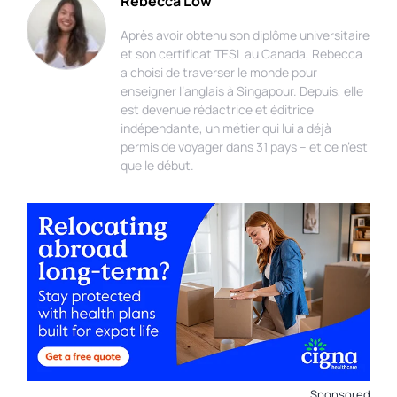
Rebecca Low
Après avoir obtenu son diplôme universitaire
et son certificat TESL au Canada, Rebecca
a choisi de traverser le monde pour
enseigner l’anglais à Singapour. Depuis, elle
est devenue rédactrice et éditrice
indépendante, un métier qui lui a déjà
permis de voyager dans 31 pays – et ce n’est
que le début.
Sponsored