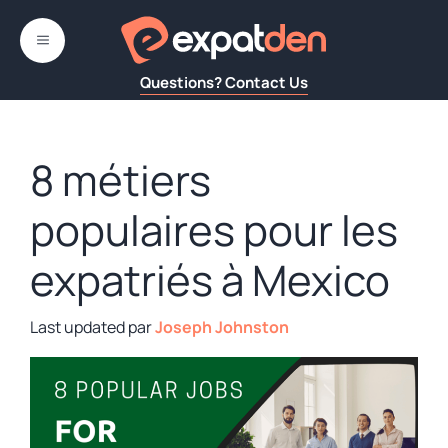
Aller
au
MENU
contenu
Questions? Contact Us
8 métiers
populaires pour les
expatriés à Mexico
par
Joseph Johnston