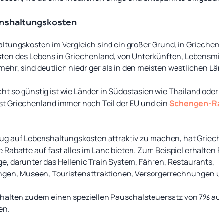
enshaltungskosten
altungskosten im Vergleich sind ein großer Grund, in Grieche
ten des Lebens in Griechenland, von Unterkünften, Lebensmit
hr, sind deutlich niedriger als in den meisten westlichen Lä
t so günstig ist wie Länder in Südostasien wie Thailand oder
st Griechenland immer noch Teil der EU und ein
Schengen-R
zug auf Lebenshaltungskosten attraktiv zu machen, hat Griec
e Rabatte auf fast alles im Land bieten. Zum Beispiel erhalte
ge, darunter das Hellenic Train System, Fähren, Restaurants,
ngen, Museen, Touristenattraktionen, Versorgerrechnungen 
halten zudem einen speziellen Pauschalsteuersatz von 7% au
en.