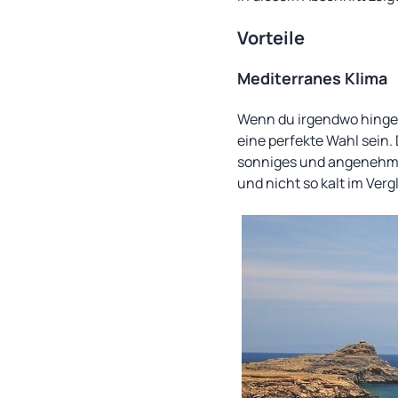
Vorteile
Mediterranes Klima
Wenn du irgendwo hingeh
eine perfekte Wahl sein
sonniges und angenehmes
und nicht so kalt im Ver