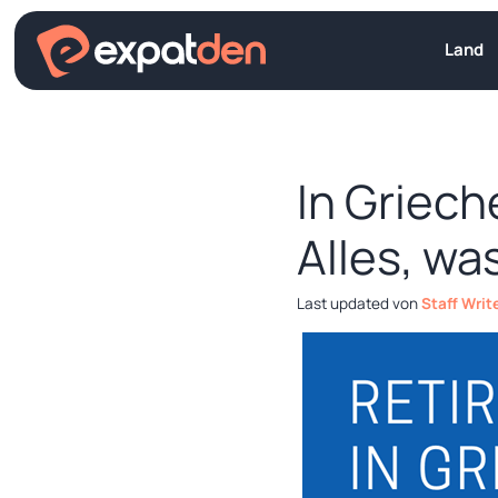
Zum
Inhalt
Land
springen
In Griec
Alles, w
von
Staff Writ