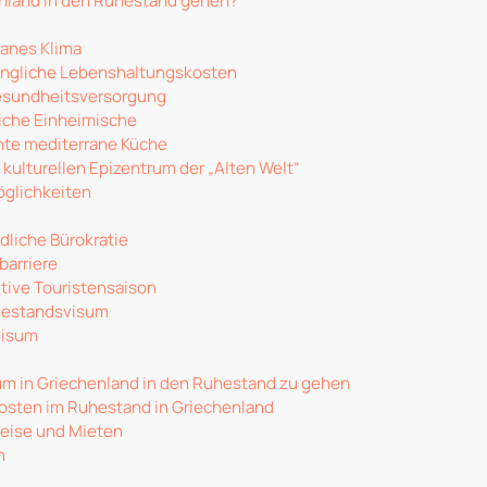
nland in den Ruhestand gehen?
anes Klima
ngliche Lebenshaltungskosten
esundheitsversorgung
iche Einheimische
nte mediterrane Küche
 kulturellen Epizentrum der „Alten Welt“
glichkeiten
liche Bürokratie
barriere
ktive Touristensaison
hestandsvisum
visum
 um in Griechenland in den Ruhestand zu gehen
sten im Ruhestand in Griechenland
eise und Mieten
n