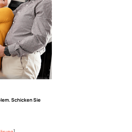
blem. Schicken Sie
lärung
]