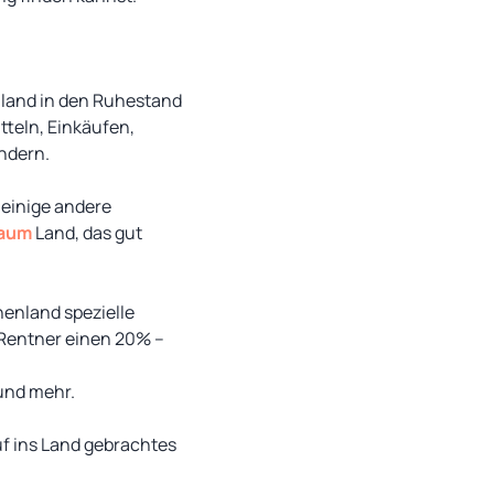
nland in den Ruhestand
teln, Einkäufen,
ndern.
 einige andere
aum
Land, das gut
henland spezielle
n Rentner einen 20% –
und mehr.
f ins Land gebrachtes