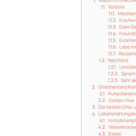
Warum in Grieche
Vorteile
Mediterr
Erschwi
Gute G
Freundl
Exzelle
Lebe im
Reisemö
Nachteile
Umständ
Sprach
Sehr a
Griechenland Ru
Ruhestands
Golden Visa
Die besten Orte,
Lebenshaltungsko
Immobilienpr
Nebenkoste
Essen