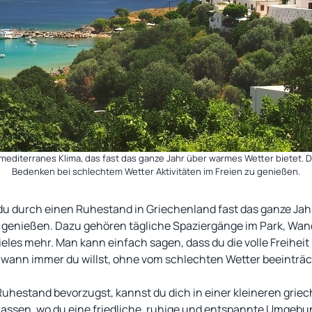
mediterranes Klima, das fast das ganze Jahr über warmes Wetter bietet. Di
Bedenken bei schlechtem Wetter Aktivitäten im Freien zu genießen.
du durch einen Ruhestand in Griechenland fast das ganze Ja
 genießen. Dazu gehören tägliche Spaziergänge im Park, Wan
ieles mehr. Man kann einfach sagen, dass du die volle Freihei
wann immer du willst, ohne vom schlechten Wetter beeinträc
uhestand bevorzugst, kannst du dich in einer kleineren griec
lassen, wo du eine friedliche, ruhige und entspannte Umgebu