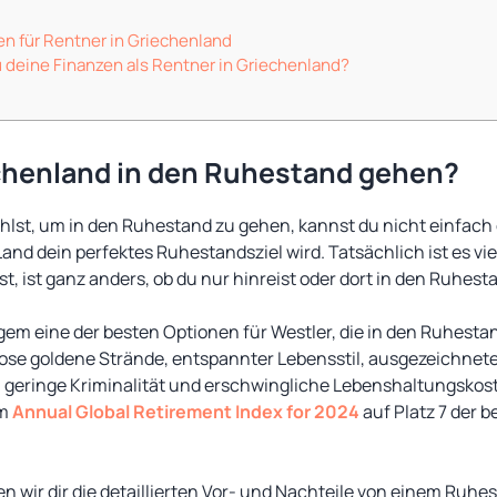
 für Rentner in Griechenland
 deine Finanzen als Rentner in Griechenland?
chenland in den Ruhestand gehen?
lst, um in den Ruhestand zu gehen, kannst du nicht einfach 
and dein perfektes Ruhestandsziel wird. Tatsächlich ist es vie
t, ist ganz anders, ob du nur hinreist oder dort in den Ruhest
ngem eine der besten Optionen für Westler, die in den Ruhest
lose goldene Strände, entspannter Lebensstil, ausgezeichnet
geringe Kriminalität und erschwingliche Lebenshaltungskoste
em
Annual Global Retirement Index for 2024
auf Platz 7 der b
en wir dir die detaillierten Vor- und Nachteile von einem Ruhe