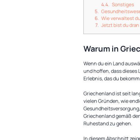
Sonstiges
Gesundheitswesen
Wie verwaltest du
Jetzt bist du dran
Warum in Grie
Wenn du ein Land auswäh
und hoffen, dass dieses L
Erlebnis, das du bekomms
Griechenland ist seit la
vielen Gründen, wie end
Gesundheitsversorgung, 
Griechenland gemäß d
Ruhestand zu gehen.
In diesem Abschnitt zeig