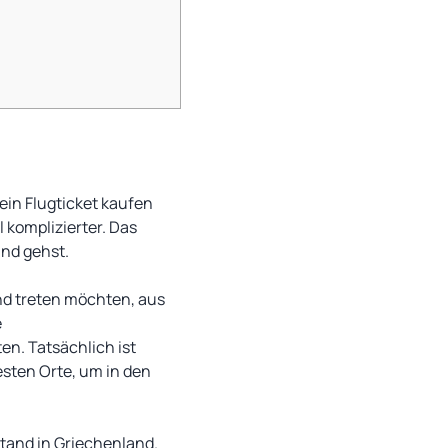
ein Flugticket kaufen
l komplizierter. Das
and gehst.
and treten möchten, aus
e
n. Tatsächlich ist
esten Orte, um in den
stand in Griechenland.