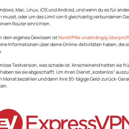
ndows, Mac, Linux, iOS und Android, und wenn du es für ander
 musst, oder um das Limit von 6 gleichzeitig verbundenen G
einem Router einrichten.
ür dein eigenes Gewissen ist
NordVPNs unabhängig überprüft
eine Informationen über deine Online-Aktivitäten haben, die s
n.
lose Testversion, was schade ist. Anscheinend hatten sie frü
haben sie sie abgeschafft. Um ihren Dienst „kostenlos“ ausz
nen Monat bezahlen und dann ihre 30-tägige Geld-zurück-Gara
ten.