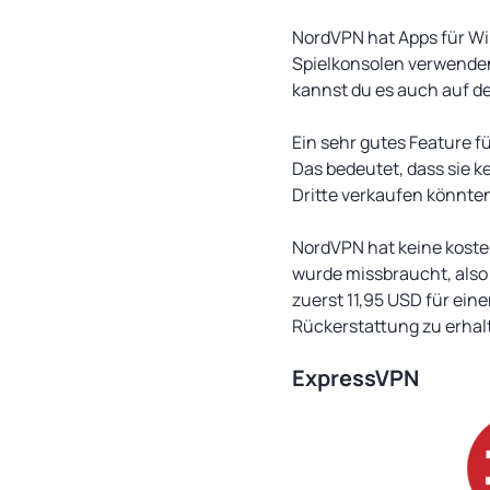
NordVPN hat Apps für Wi
Spielkonsolen verwenden
kannst du es auch auf d
Ein sehr gutes Feature f
Das bedeutet, dass sie k
Dritte verkaufen könnte
NordVPN hat keine kosten
wurde missbraucht, also 
zuerst 11,95 USD für ei
Rückerstattung zu erhal
ExpressVPN