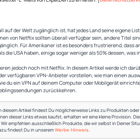
ll auf der Welt zugänglich ist, hat jedes Land seine eigene Li
en von Netflix sollten überall verfügbar sein, andere Titel sin
nglich. Für Amerikaner ist es besonders frustrierend, dass 
als die USA haben, einige sogar weniger als 50% dessen, was in
eren jedoch noch mit Netflix. In diesem Artikel werde ich darü
 der verfügbaren VPN-Anbieter vorstellen, wie man einen auswä
, wie du ein VPN auf deinem Computer oder Mobilgerät einrichte
Lieblingssendungen zurückkehren.
In diesem Artikel findest Du möglicherweise Links zu Produkten oder
en dieser Links etwas kaufst, erhalten wir eine kleine Provision. Die
ir empfehlen ausschließlich Produkte, die wir selbst in Deiner Si
azu findest Du in unserem
Werbe-Hinweis
.