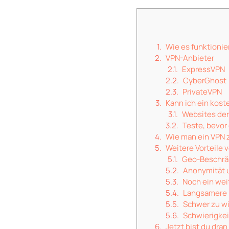
Wie es funktionie
VPN-Anbieter
ExpressVPN
CyberGhost
PrivateVPN
Kann ich ein kos
Websites der
Teste, bevor
Wie man ein VPN 
Weitere Vorteile 
Geo-Beschrä
Anonymität 
Noch ein we
Langsamere 
Schwer zu w
Schwierigkei
Jetzt bist du dran