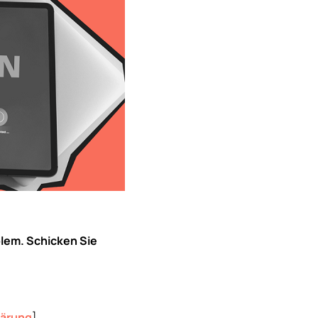
blem. Schicken Sie
lärung
]