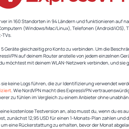
rver in 160 Standorten in 94 Ländern und funktionieren auf n
Computern (Windows/Mac/Linux), Telefonen (Android/iOS), Ta
t-TVs.
zu 5 Geräte gleichzeitig pro Konto zu verbinden. Um die Beschr
essVPN auf deinem Router anstelle von jedem einzelnen Gerä
e du möchtest mit deinem WLAN-Netzwerk verbinden, und sie g
 sie keine Logs führen, die zur Identifizierung verwendet wer
iziert
. Wie NordVPN macht dies ExpressVPN vertrauenswürdige
cherer zu fühlen im Vergleich zu einem Anbieter ohne unabhä
keine kostenlose Testversion an, also musst du, wenn du es a
est, zunächst 12,95 USD für einen 1-Monats-Plan zahlen und d
um eine Rückerstattung zu erhalten, bevor der Monat abgelau