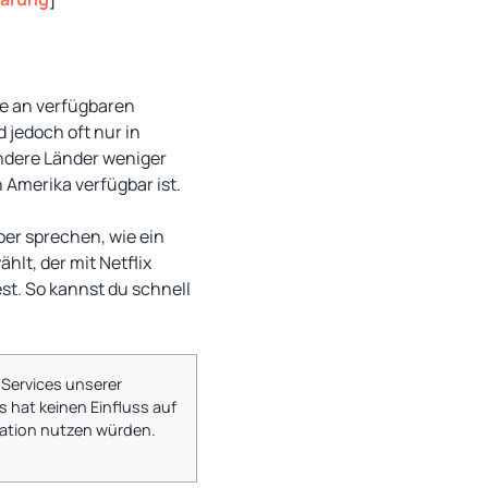
ste an verfügbaren
d jedoch oft nur in
andere Länder weniger
 Amerika verfügbar ist.
ber sprechen, wie ein
hlt, der mit Netflix
st. So kannst du schnell
 Services unserer
s hat keinen Einfluss auf
tuation nutzen würden.