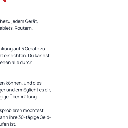
ahezu jedem Gerät,
blets, Routern,
änkung auf 5 Geräte zu
t einrichten. Du kannst
ehen alle durch
den können, und dies
r und ermöglicht es dir,
ngige Überprüfung.
usprobieren möchtest,
ann ihre 30-tägige Geld-
fen ist.