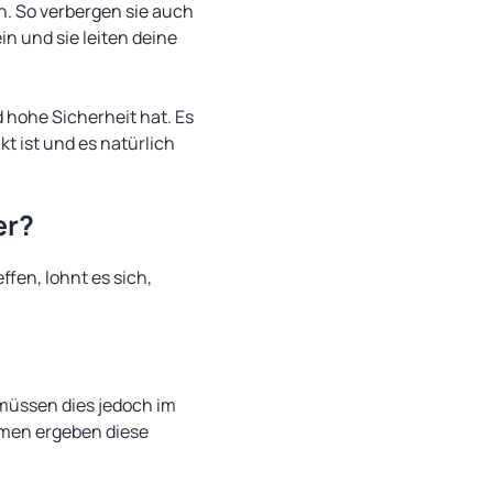
n. So verbergen sie auch
n und sie leiten deine
d hohe Sicherheit hat. Es
t ist und es natürlich
er?
ffen, lohnt es sich,
r müssen dies jedoch im
mmen ergeben diese