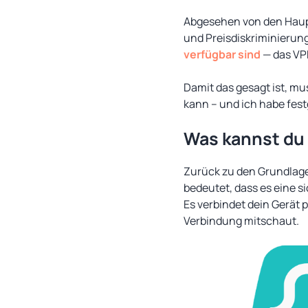
Abgesehen von den Haupt
und Preisdiskriminierun
verfügbar sind
— das VPN
Damit das gesagt ist, mus
kann – und ich habe festg
Was kannst du 
Zurück zu den Grundlag
bedeutet, dass es eine si
Es verbindet dein Gerät 
Verbindung mitschaut.