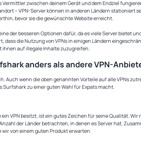
als Vermittler zwischen deinem Gerät und dem Endziel fungiere
ndort – VPN-Server können in anderen Ländern stationiert sei
thin, bevor sie die gewünschte Website erreicht.
eine der besseren Optionen dafür, da es viele Server bietet un
, dass die Nutzung von VPNs in einigen Ländern eingeschränk
t ihnen auf illegale Inhalte zuzugreifen.
fshark anders als andere VPN-Anbiet
ch. Auch wenn die oben genannten Vorteile auf alle VPNs zutre
s Surfshark zu einer guten Wahl für Expats macht.
e ein VPN besitzt, ist ein gutes Zeichen für seine Qualität. Wi
nzahl der Länder betrachten, in denen es Server hat. Zusa
die wir von einem guten Produkt erwarten.