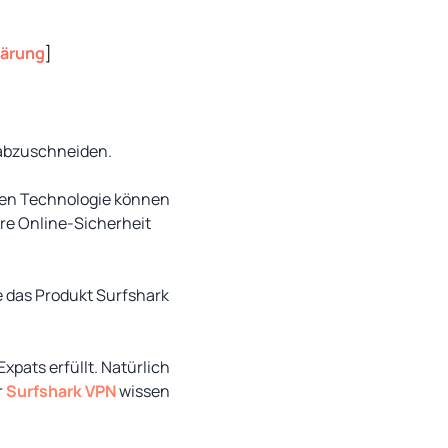
lärung
]
 abzuschneiden.
rnen Technologie können
re Online-Sicherheit
e das Produkt Surfshark
Expats erfüllt. Natürlich
r
Surfshark VPN
wissen