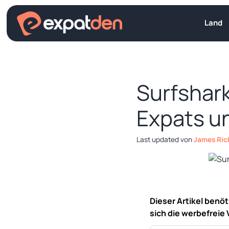
Zum
Inhalt
Land
springen
Surfshark
Expats u
von
James Ric
Dieser Artikel benö
sich die werbefreie 