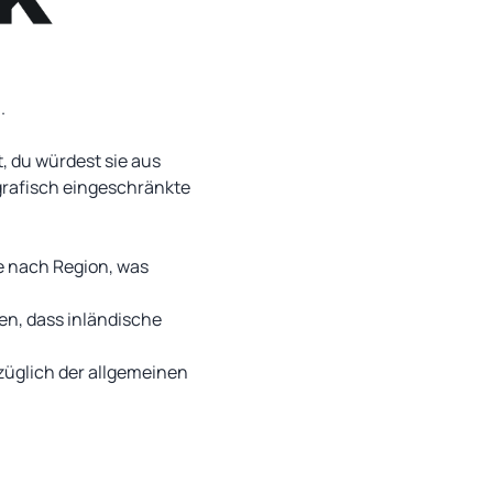
.
t, du würdest sie aus
grafisch eingeschränkte
je nach Region, was
en, dass inländische
züglich der allgemeinen