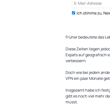
Ich stimme zu, New
Früher bedeutete das Le
Diese Zeiten liegen jedo
Expats auf geografisch 
verbessern.
Doch wie bei jedem ander
VPN ein paar Monate get
Insgesamt habe ich festge
gibt es noch viel mehr da
musst.