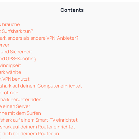
Contents
N brauche
 Surfshark tun?
ark anders als andere VPN-Anbieter?
erver
und Sicherheit
nd GPS-Spoofing
indigkeit
ark wählte
k VPN benutzt
shark auf deinem Computer einrichtet
 eröffnen
shark herunterladen
e einen Server
inne mit dem Surfen
shark auf einem Smart-TV einrichtet
shark auf deinem Router einrichtet
e dich bei deinem Router an