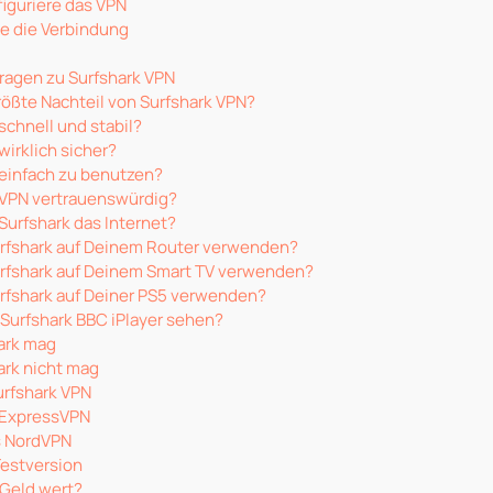
figuriere das VPN
te die Verbindung
Fragen zu Surfshark VPN
rößte Nachteil von Surfshark VPN?
 schnell und stabil?
 wirklich sicher?
 einfach zu benutzen?
k VPN vertrauenswürdig?
Surfshark das Internet?
rfshark auf Deinem Router verwenden?
rfshark auf Deinem Smart TV verwenden?
rfshark auf Deiner PS5 verwenden?
 Surfshark BBC iPlayer sehen?
ark mag
ark nicht mag
urfshark VPN
 ExpressVPN
s NordVPN
Testversion
 Geld wert?