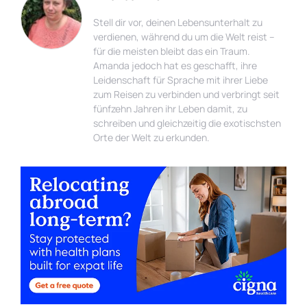
Stell dir vor, deinen Lebensunterhalt zu
verdienen, während du um die Welt reist –
für die meisten bleibt das ein Traum.
Amanda jedoch hat es geschafft, ihre
Leidenschaft für Sprache mit ihrer Liebe
zum Reisen zu verbinden und verbringt seit
fünfzehn Jahren ihr Leben damit, zu
schreiben und gleichzeitig die exotischsten
Orte der Welt zu erkunden.