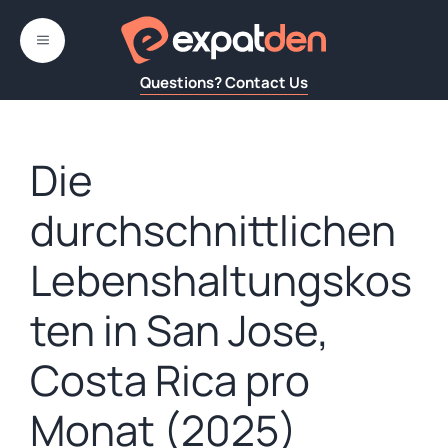
Zum
Inhalt
MENÜ
springen
Questions? Contact Us
Die
durchschnittlichen
Lebenshaltungskos
ten in San Jose,
Costa Rica pro
Monat (2025)