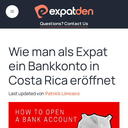
Zum
Inhalt
MENÜ
springen
Questions? Contact Us
Wie man als Expat
ein Bankkonto in
Costa Rica eröffnet
von
Patrick Limcaco