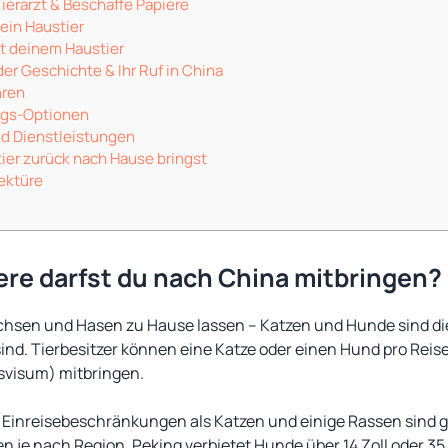
ierarzt & Beschaffe Papiere
dein Haustier
it deinem Haustier
der Geschichte & Ihr Ruf in China
ren
ngs-Optionen
nd Dienstleistungen
ier zurück nach Hause bringst
ektüre
re darfst du nach China mitbringen?
chsen und Hasen zu Hause lassen – Katzen und Hunde sind die 
ind. Tierbesitzer können eine Katze oder einen Hund pro Reis
tsvisum) mitbringen.
Einreisebeschränkungen als Katzen und einige Rassen sind g
n je nach Region. Peking verbietet Hunde über 14 Zoll oder 3