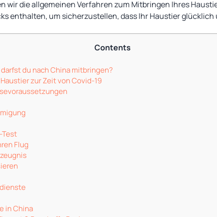
n wir die allgemeinen Verfahren zum Mitbringen Ihres Haustie
cks enthalten, um sicherzustellen, dass Ihr Haustier glückli
Contents
 darfst du nach China mitbringen?
Haustier zur Zeit von Covid-19
eisevoraussetzungen
hmigung
r-Test
hren Flug
zeugnis
sieren
dienste
e in China