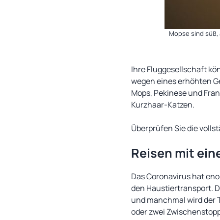
Mopse sind süß,
Ihre Fluggesellschaft kö
wegen eines erhöhten Ge
Mops, Pekinese und Fran
Kurzhaar-Katzen.
Überprüfen Sie die volls
Reisen mit ein
Das Coronavirus hat eno
den Haustiertransport. 
und manchmal wird der T
oder zwei Zwischenstopps