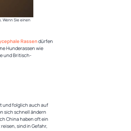
. Wenn Sie einen
ycephale Rassen
dürfen
eine Hunderassen wie
e und Britisch-
 und folglich auch auf
n sich schnell ändern
ch China haben oft ein
eisen, sind in Gefahr,