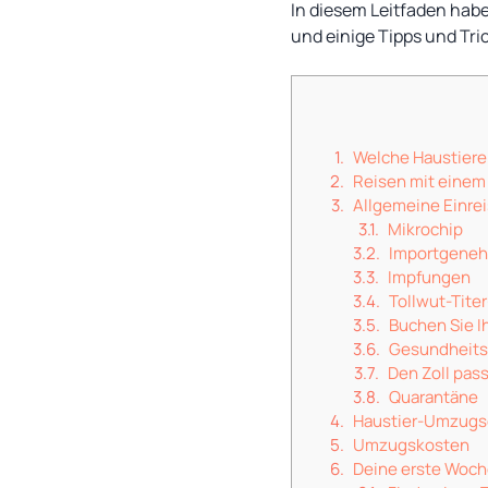
In diesem Leitfaden habe
und einige Tipps und Tri
Welche Haustiere
Reisen mit einem 
Allgemeine Einr
Mikrochip
Importgene
Impfungen
Tollwut-Tite
Buchen Sie I
Gesundheits
Den Zoll pas
Quarantäne
Haustier-Umzugs
Umzugskosten
Deine erste Woch