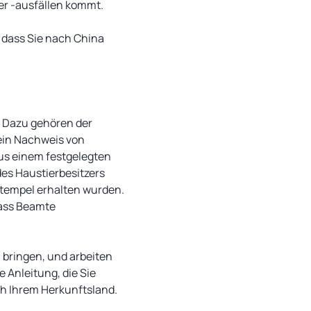
er -ausfällen kommt.
 dass Sie nach China
. Dazu gehören der
 ein Nachweis von
aus einem festgelegten
des Haustierbesitzers
Stempel erhalten wurden.
dass Beamte
 bringen, und arbeiten
 Anleitung, die Sie
ch Ihrem Herkunftsland.