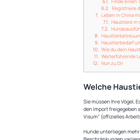
Finde einen T
Registriere 
Leben in China m
Haustiere in 
Hundeausfüh
Haustierbetreuu
Haustierbedarf u
Wie du dein Haust
Weiterführende L
Nun zu Dir
Welche Haustie
Sie müssen Ihre Vögel, E
den Import freigegeben s
Visum“ (offizielles Arbei
Hunde unterliegen mehr 
Beschränkungen variiere