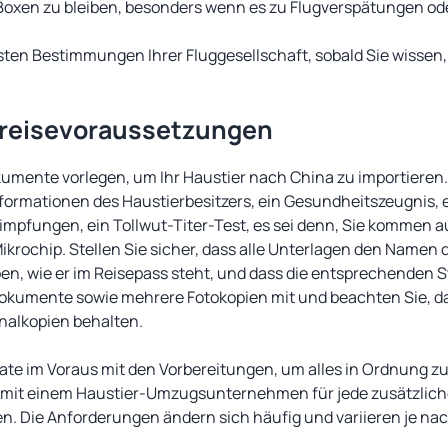
n Boxen zu bleiben, besonders wenn es zu Flugverspätungen od
sten Bestimmungen Ihrer Fluggesellschaft, sobald Sie wissen,
nreisevoraussetzungen
mente vorlegen, um Ihr Haustier nach China zu importieren
nformationen des Haustierbesitzers, ein Gesundheitszeugnis,
impfungen, ein Tollwut-Titer-Test, es sei denn, Sie kommen 
ikrochip. Stellen Sie sicher, dass alle Unterlagen den Namen 
en, wie er im Reisepass steht, und dass die entsprechenden 
ldokumente sowie mehrere Fotokopien mit und beachten Sie, 
inalkopien behalten.
te im Voraus mit den Vorbereitungen, um alles in Ordnung zu
s mit einem Haustier-Umzugsunternehmen für jede zusätzliche
n. Die Anforderungen ändern sich häufig und variieren je na