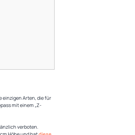
einzigen Arten, die für
epass mit einem „Z-
änzlich verboten.
5 cm Höhe und hat
diese