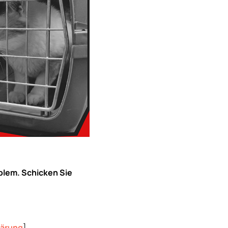
blem. Schicken Sie
lärung
]