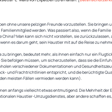
Leben ohne unsere pelzigen Freunde vorzustellen. Sie bringen u
amilienmitglied werden. Was passiert also, wenn die Familie
e China? Man kann sich nicht vorstellen, sie zurückzulassen, a
 wenn es darum geht, sein Haustier mit auf die Reise zu nehm
 zu bringen, bedeutet mehr, als ihnen einfach nur ein Flugtick
e Sie befolgen müssen, um sicherzustellen, dass sie die Ein
Einholen verschiedener Dokumentationen und Gesundheitszeug
ck- und Frachtrichtlinien entspricht, und die berüchtigte Qu
n den meisten Fällen vermieden werden kann).
einen anfangs vielleicht etwas entmutigend. Die Mehrheit der 
rnationalen Haustier-Umzugsdienstes, aber andere schaffen es,