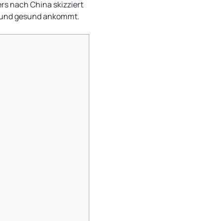
rs nach China skizziert
ch und gesund ankommt.