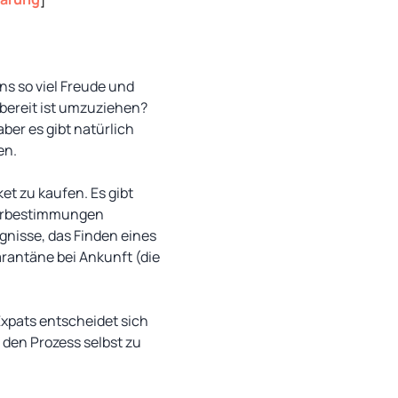
ns so viel Freude und
 bereit ist umzuziehen?
ber es gibt natürlich
en.
et zu kaufen. Es gibt
fuhrbestimmungen
nisse, das Finden eines
arantäne bei Ankunft (die
Expats entscheidet sich
 den Prozess selbst zu