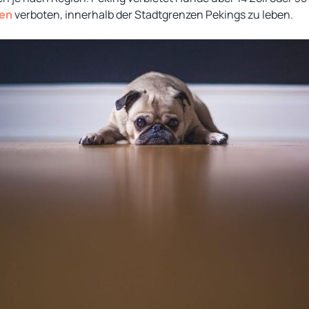
sen
verboten, innerhalb der Stadtgrenzen Pekings zu leben.