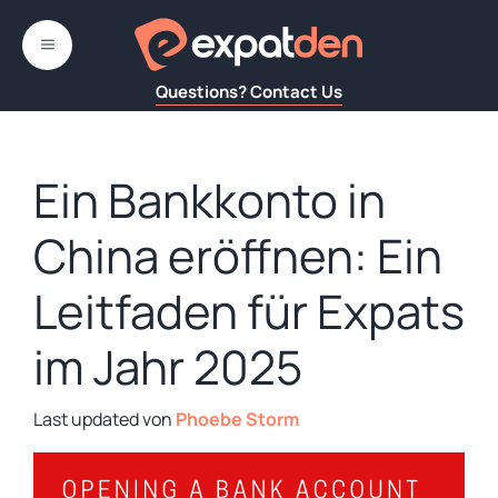
Zum
Inhalt
MENÜ
springen
Questions? Contact Us
Ein Bankkonto in
China eröffnen: Ein
Leitfaden für Expats
im Jahr 2025
von
Phoebe Storm