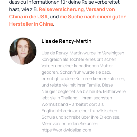
dass du Informationen für deine Reise vorbereitet
hast, wie z.B.
Reiseversicherung
,
Versand von
China in die USA
, und
die Suche nach einem guten
Hersteller in China
.
Lisa de Renzy-Martin
Lisa de Renzy-Martin wurde im Vereinigten
Königreich als Tochter eines britischen
Vaters und einer kanadischen Mutter
geboren. Schon früh wurde sie dazu
ermutigt, andere Kulturen kennenzulernen,
und reiste viel mit ihrer Familie. Diese
Neugier begleitet sie bis heute: Mittlerweile
lebt sie in Thailand – ihrem sechsten
Wohnsitzland – arbeitet dort als
Englischlehrerin an einer französischen
Schule und schreibt über ihre Erlebnisse.
Mehr von ihr finden Sie unter:
https://worldwidelisa.com