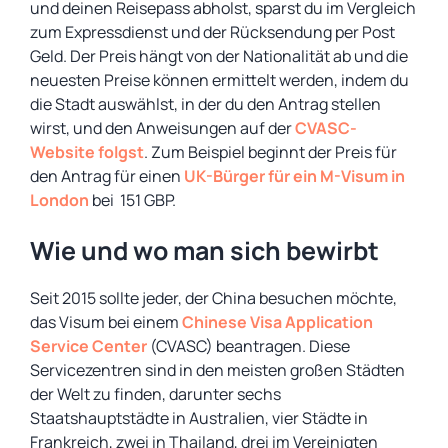
und deinen Reisepass abholst, sparst du im Vergleich
zum Expressdienst und der Rücksendung per Post
Geld. Der Preis hängt von der Nationalität ab und die
neuesten Preise können ermittelt werden, indem du
die Stadt auswählst, in der du den Antrag stellen
wirst, und den Anweisungen auf der
CVASC-
Website folgst
. Zum Beispiel beginnt der Preis für
den Antrag für einen
UK-Bürger für ein M-Visum in
London
bei 151 GBP.
Wie und wo man sich bewirbt
Seit 2015 sollte jeder, der China besuchen möchte,
das Visum bei einem
Chinese Visa Application
Service Center
(CVASC) beantragen. Diese
Servicezentren sind in den meisten großen Städten
der Welt zu finden, darunter sechs
Staatshauptstädte in Australien, vier Städte in
Frankreich, zwei in Thailand, drei im Vereinigten