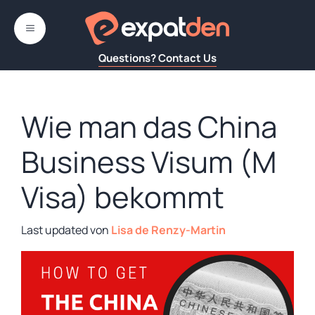
Zum
Inhalt
MENÜ
springen
Questions? Contact Us
Wie man das China
Business Visum (M
Visa) bekommt
von
Lisa de Renzy-Martin