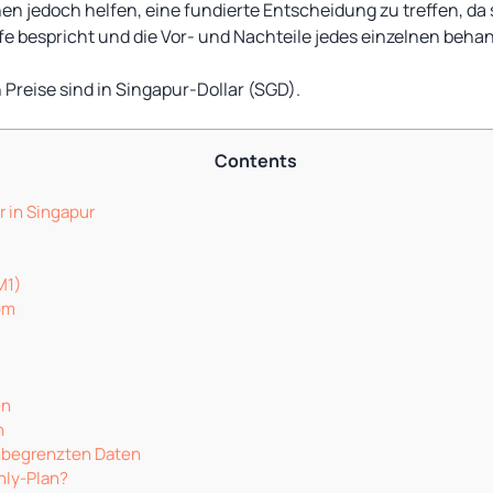
en jedoch helfen, eine fundierte Entscheidung zu treffen, da 
fe bespricht und die Vor- und Nachteile jedes einzelnen behan
n Preise sind in Singapur-Dollar (SGD).
Contents
 in Singapur
M1)
om
n
en
n
nbegrenzten Daten
nly-Plan?