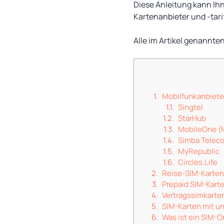
Diese Anleitung kann Ihn
Kartenanbieter und -tari
Alle im Artikel genannte
Mobilfunkanbieter
Singtel
StarHub
MobileOne (
Simba Telec
MyRepublic
Circles.Life
Reise-SIM-Karte
Prepaid SIM-Kart
Vertragssimkarte
SIM-Karten mit u
Was ist ein SIM-O