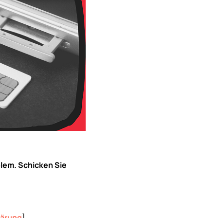
blem. Schicken Sie
lärung
]