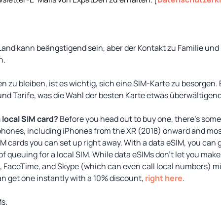
Land kann beängstigend sein, aber der Kontakt zu Familie un
n.
zu bleiben, ist es wichtig, sich eine SIM-Karte zu besorgen. E
nd Tarife, was die Wahl der besten Karte etwas überwältige
 local SIM card?
Before you head out to buy one, there’s some
hones, including iPhones from the XR (2018) onward and mos
IM cards you can set up right away. With a data eSIM, you can 
of queuing for a local SIM. While data eSIMs don’t let you make
, FaceTime, and Skype (which can even call local numbers) mig
an get one instantly with a 10% discount,
right here
.
Ms.