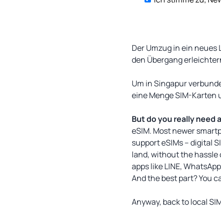
Der Umzug in ein neues 
den Übergang erleichter
Um in Singapur verbunden 
eine Menge SIM-Karten u
But do you really need a
eSIM. Most newer smartp
support eSIMs – digital S
land, without the hassle 
apps like LINE, WhatsApp
And the best part? You c
Anyway, back to local SI