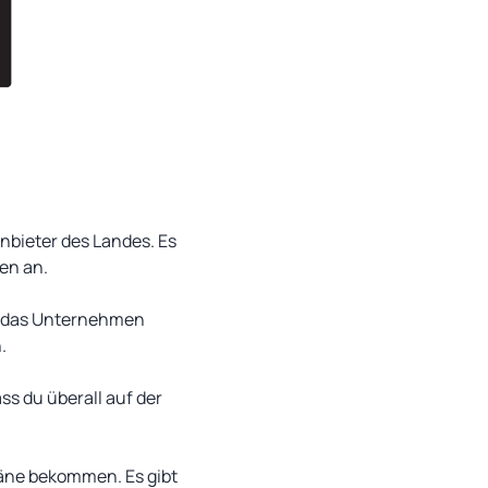
anbieter des Landes. Es
men an.
at das Unternehmen
.
ss du überall auf der
läne bekommen. Es gibt