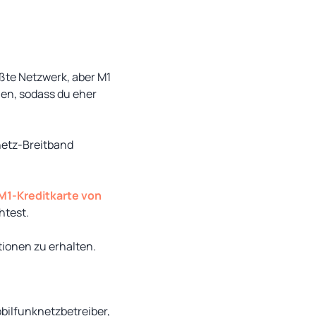
rößte Netzwerk, aber M1
nen, sodass du eher
netz-Breitband
M1-Kreditkarte von
htest.
tionen zu erhalten.
obilfunknetzbetreiber,