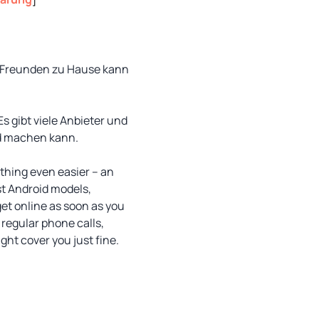
d Freunden zu Hause kann
s gibt viele Anbieter und
nd machen kann.
thing even easier – an
t Android models,
get online as soon as you
 regular phone calls,
ht cover you just fine.