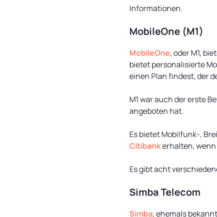
Informationen.
MobileOne (M1)
MobileOne
, oder M1, bi
bietet personalisierte M
einen Plan findest, der 
M1 war auch der erste Be
angeboten hat.
Es bietet Mobilfunk-, Br
Citibank
erhalten, wenn
Es gibt acht verschiede
Simba Telecom
Simba
, ehemals bekannt 