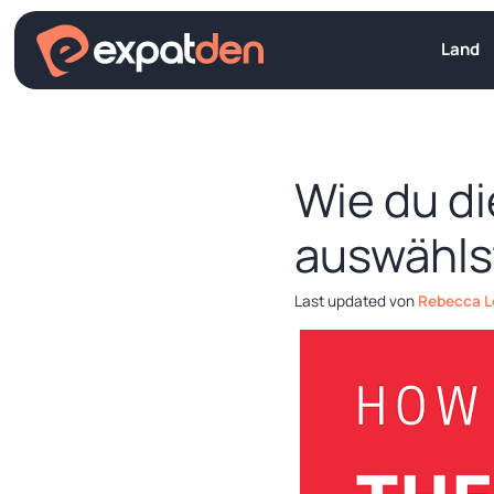
Zum
Inhalt
Land
springen
Wie du di
auswähls
von
Rebecca 