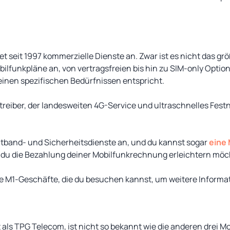
etet seit 1997 kommerzielle Dienste an. Zwar ist es nicht das g
obilfunkpläne an, von vertragsfreien bis hin zu SIM-only Optio
deinen spezifischen Bedürfnissen entspricht.
treiber, der landesweiten 4G-Service und ultraschnelles Fest
eitband- und Sicherheitsdienste an, und du kannst sogar
eine 
 du die Bezahlung deiner Mobilfunkrechnung erleichtern möc
ne M1-Geschäfte, die du besuchen kannst, um weitere Informa
als TPG Telecom, ist nicht so bekannt wie die anderen drei M