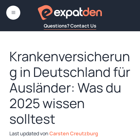
Zum
Inhalt
MENÜ
springen
Questions? Contact Us
Krankenversicherun
g in Deutschland für
Ausländer: Was du
2025 wissen
solltest
von
Carsten Creutzburg