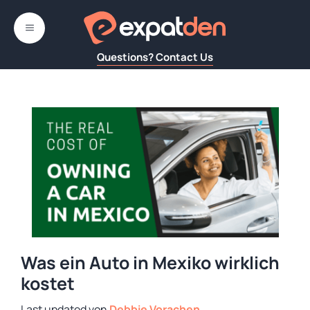
Zum
Inhalt
MENÜ
springen
Questions? Contact Us
Was ein Auto in Mexiko wirklich
kostet
von
Debbie Vorachen