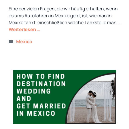
Eine der vielen Fragen, die wir häufig erhalten, wenn
es ums Autofahren in Mexiko geht, ist, wie man in
Mexiko tankt, einschließlich welche Tankstelle man …
Weiterlesen …
Kategorien
Mexico