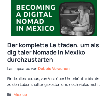
Der komplette Leitfaden, um als
digitaler Nomade in Mexiko
durchzustarten
von
Debbie Vorachen
Finde alles heraus, von Visa über Unterkünfte bis hin
zu den Lebenshaltungskosten und noch vieles mehr.
Kategorien
Mexico