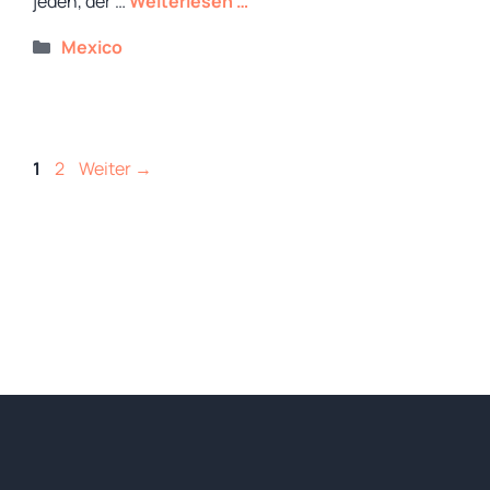
jeden, der …
Weiterlesen …
Kategorien
Mexico
Seite
Seite
1
2
Weiter
→