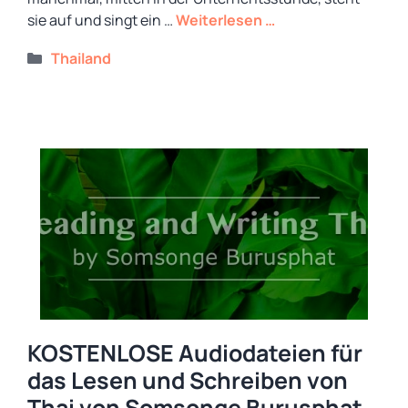
sie auf und singt ein …
Weiterlesen …
Kategorien
Thailand
KOSTENLOSE Audiodateien für
das Lesen und Schreiben von
Thai von Somsonge Burusphat