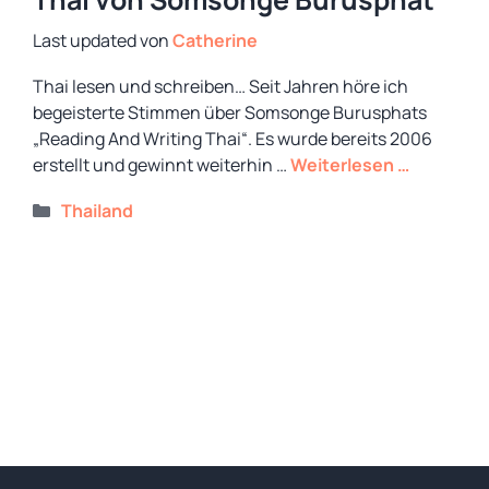
von
Catherine
Thai lesen und schreiben… Seit Jahren höre ich
begeisterte Stimmen über Somsonge Burusphats
„Reading And Writing Thai“. Es wurde bereits 2006
erstellt und gewinnt weiterhin …
Weiterlesen …
Kategorien
Thailand