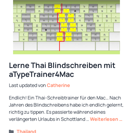
Lerne Thai Blindschreiben mit
aTypeTrainer4Mac
von
Catherine
Endlich! Ein Thai-Schreibtrainer für den Mac… Nach
Jahren des Blindschreibens habe ich endlich gelernt,
richtig zu tippen. Es passierte während eines
verlängerten Urlaubs in Schottland …
Weiterlesen …
Kategorien
Thailand