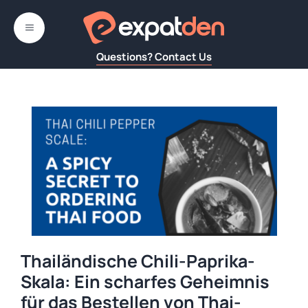
Zum
Inhalt
MENÜ
springen
Questions? Contact Us
Thailändische Chili-Paprika-
Skala: Ein scharfes Geheimnis
für das Bestellen von Thai-