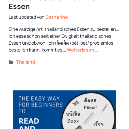
Essen
von
Catherine
Eine würzige Art, thailändisches Essen zu bestellen…
Ich esse schon seit einer Ewigkeit thailändisches
Essen und obwohl ich เผ็ดเผ็ด /pèt-pèt/ problemlos
bestellen kann, kommt es …
Weiterlesen …
Kategorien
Thailand