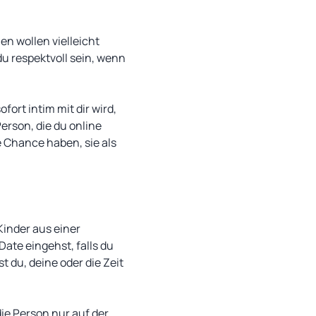
n wollen vielleicht
du respektvoll sein, wenn
ort intim mit dir wird,
erson, die du online
te Chance haben, sie als
Kinder aus einer
ate eingehst, falls du
 du, deine oder die Zeit
die Person nur auf der