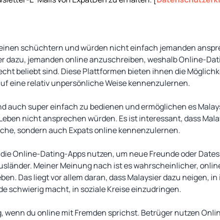
meinen schüchtern und würden nicht einfach jemanden anspre
eher dazu, jemanden online anzuschreiben, weshalb Online-Dat
t beliebt sind. Diese Plattformen bieten ihnen die Möglichke
f eine relativ unpersönliche Weise kennenzulernen.
nd auch super einfach zu bedienen und ermöglichen es Mala
n Leben nicht ansprechen würden. Es ist interessant, dass Mala
ische, sondern auch Expats online kennenzulernen.
 die Online-Dating-Apps nutzen, um neue Freunde oder Dates 
usländer. Meiner Meinung nach ist es wahrscheinlicher, onlin
en. Das liegt vor allem daran, dass Malaysier dazu neigen, in 
 schwierig macht, in soziale Kreise einzudringen.
g, wenn du online mit Fremden sprichst. Betrüger nutzen Onl