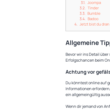
Joompa
Tinder
Bumble
Badoo
Jetzt bist du dran
Allgemeine Ti
Bevor wir ins Detail übe
Erfolgschancen beim On
Achtung vor gefäl
Du könntest online auf ge
Informationen erfordern, 
ein allgemeingültig auss
Wenn dir jemand von Anfa