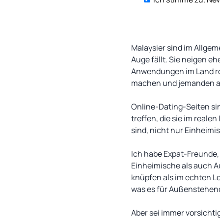
Malaysier sind im Allge
Auge fällt. Sie neigen 
Anwendungen im Land rech
machen und jemanden au
Online-Dating-Seiten si
treffen, die sie im reale
sind, nicht nur Einheim
Ich habe Expat-Freunde,
Einheimische als auch A
knüpfen als im echten Leb
was es für Außenstehende
Aber sei immer vorsichti