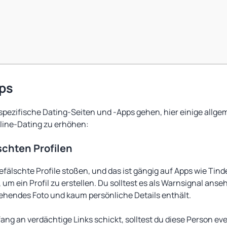
pps
r spezifische Dating-Seiten und -Apps gehen, hier einige allg
line-Dating zu erhöhen:
schten Profilen
fälschte Profile stoßen, und das ist gängig auf Apps wie Tinder
um ein Profil zu erstellen. Du solltest es als Warnsignal anse
ehendes Foto und kaum persönliche Details enthält.
ng an verdächtige Links schickt, solltest du diese Person ev