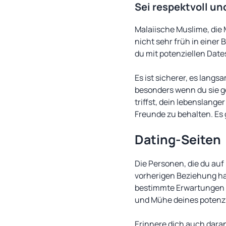
Sei respektvoll u
Malaiische Muslime, die
nicht sehr früh in einer
du mit potenziellen Dat
Es ist sicherer, es langs
besonders wenn du sie ge
triffst, dein lebenslange
Freunde zu behalten. Es 
Dating-Seiten
Die Personen, die du auf
vorherigen Beziehung hab
bestimmte Erwartungen an
und Mühe deines potenz
Erinnere dich auch daran