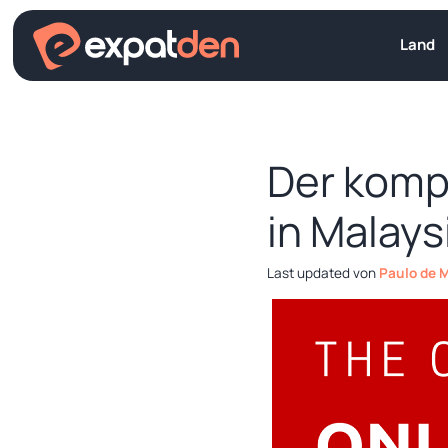
Zum
Inhalt
Land
springen
Der kompl
in Malays
von
Paulo de 