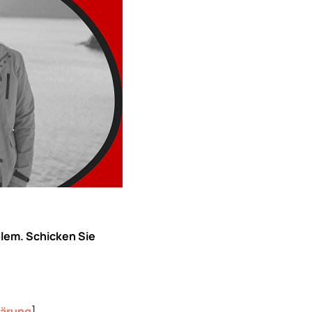
blem. Schicken Sie
lärung
]