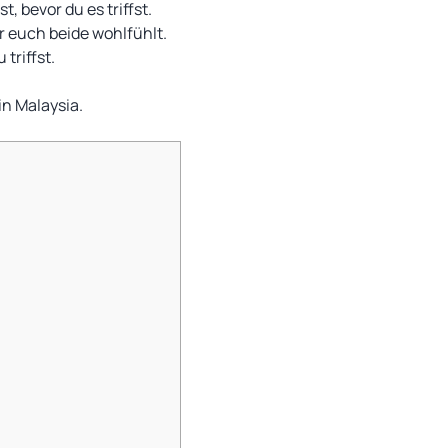
, bevor du es triffst.
r euch beide wohlfühlt.
triffst.
in Malaysia.