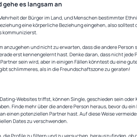
nd gehe es langsam an
 Mehrheit der Bürger im Land, und Menschen bestimmter Ethnie
 Beziehung eine körperliche Beziehung eingehen, also solltest 
es kommunizierst.
am anzugehen und nicht zu erwarten, dass die andere Person sof
rade erst kennengelernt hast. Denke daran, dass nicht jede P
r Partner sein wird, aber in einigen Fällen könntest du eine gu
gibt schlimmeres, als in die Freundschaftszone zu geraten!
 Dating-Websites triffst, können Single, geschieden sein oder 
en. Finde mehr über die andere Person heraus, bevor du ein D
 einen potenziellen Partner hast. Auf diese Weise vermeidest
iellen Dates zu verschwenden.
, die Profile zu filtern und zu versuchen, herauszufinden, ob 