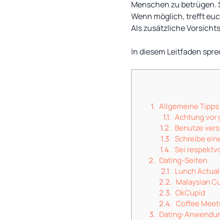
Menschen zu betrügen. Ste
Wenn möglich, trefft euc
Als zusätzliche Vorsich
In diesem Leitfaden spre
Allgemeine Tipps
Achtung vor 
Benutze versc
Schreibe eine
Sei respektv
Dating-Seiten
Lunch Actual
Malaysian C
OkCupid
Coffee Meet
Dating-Anwendu