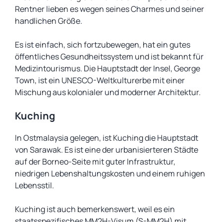
Rentner lieben es wegen seines Charmes und seiner
handlichen Größe.
Es ist einfach, sich fortzubewegen, hat ein gutes
öffentliches Gesundheitssystem und ist bekannt für
Medizintourismus. Die Hauptstadt der Insel, George
Town, ist ein UNESCO-Weltkulturerbe mit einer
Mischung aus kolonialer und moderner Architektur.
Kuching
In Ostmalaysia gelegen, ist Kuching die Hauptstadt
von Sarawak. Es ist eine der urbanisierteren Städte
auf der Borneo-Seite mit guter Infrastruktur,
niedrigen Lebenshaltungskosten und einem ruhigen
Lebensstil.
Kuching ist auch bemerkenswert, weil es ein
staatsspezifisches MM2H-Visum (S-MM2H) mit