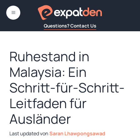
Zum
Inhalt
MENÜ
springen
Questions? Contact Us
Ruhestand in
Malaysia: Ein
Schritt-für-Schritt-
Leitfaden für
Ausländer
von
Saran Lhawpongsawad