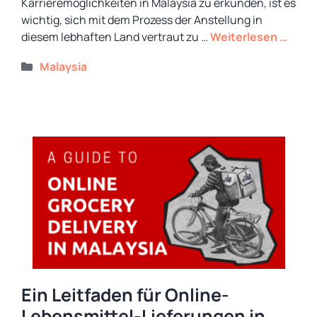
Karrieremöglichkeiten in Malaysia zu erkunden, ist es
wichtig, sich mit dem Prozess der Anstellung in
diesem lebhaften Land vertraut zu …
Weiterlesen …
Kategorien
Malaysia
Ein Leitfaden für Online-
Lebensmittel-Lieferungen in