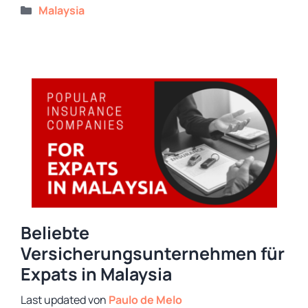
Kategorien
Malaysia
Beliebte
Versicherungsunternehmen für
Expats in Malaysia
von
Paulo de Melo