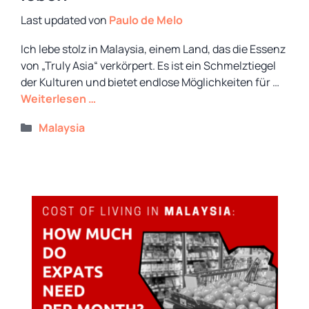
von
Paulo de Melo
Ich lebe stolz in Malaysia, einem Land, das die Essenz
von „Truly Asia“ verkörpert. Es ist ein Schmelztiegel
der Kulturen und bietet endlose Möglichkeiten für …
Weiterlesen …
Kategorien
Malaysia