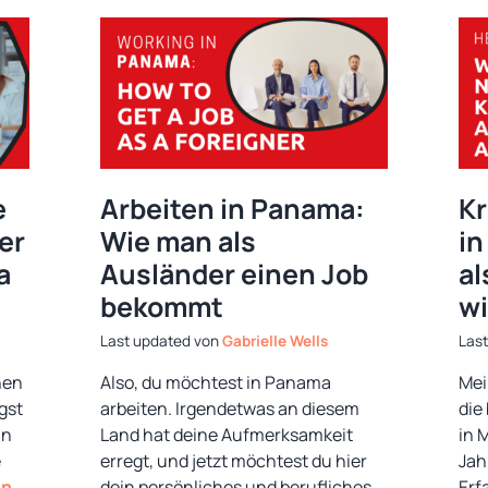
e
Arbeiten in Panama:
K
er
Wie man als
in
a
Ausländer einen Job
al
bekommt
w
von
Gabrielle Wells
nen
Also, du möchtest in Panama
Mei
gst
arbeiten. Irgendetwas an diesem
die
an
Land hat deine Aufmerksamkeit
in M
e
erregt, und jetzt möchtest du hier
Jah
n …
dein persönliches und berufliches
Erf