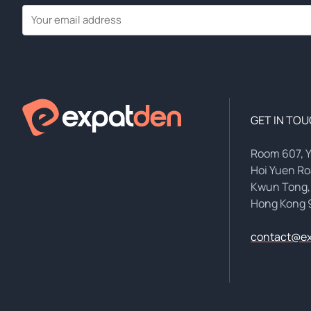
GET IN TO
Room 607, 
Hoi Yuen R
Kwun Tong,
Hong Kong 
contact@e