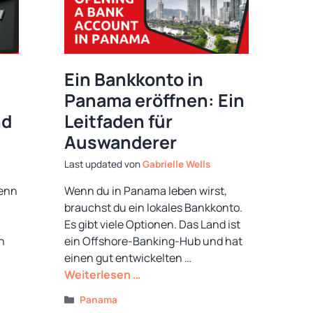
Ein Bankkonto in
Panama eröffnen: Ein
nd
Leitfaden für
Auswanderer
von
Gabrielle Wells
wenn
Wenn du in Panama leben wirst,
brauchst du ein lokales Bankkonto.
Es gibt viele Optionen. Das Land ist
n
ein Offshore-Banking-Hub und hat
einen gut entwickelten …
Weiterlesen …
Kategorien
Panama