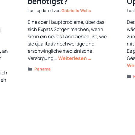
benötigst?
O
von
Gabrielle Wells
Eines der Hauptprobleme, über das
Der
,
sich Expats Sorgen machen, wenn
wäc
sie in ein neues Land ziehen, ist, wie
zun
sie qualitativ hochwertige und
mit
, an
erschwingliche medizinische
Es 
m
Versorgung …
Weiterlesen …
Ges
Wei
Kategorien
Panama
lich
hen