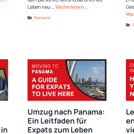
Leben neu …
Weiterlesen …
Ges
Wei
Kategorien
Panama
Umzug nach Panama:
L
Ein Leitfaden für
en
 in
Expats zum Leben
vi