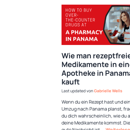
Wie man rezeptfrei
Medikamente in ein
Apotheke in Panam
kauft
von
Gabrielle Wells
Wenn du ein Rezept hast und ei
Umzug nach Panama planst, fra
du dich wahrscheinlich, wie du 
deine Medikamente kommst. Di
gute Nachricht ist, …
Weiterlese