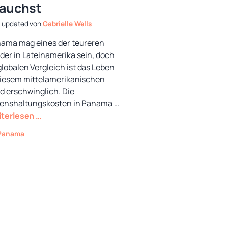
rauchst
von
Gabrielle Wells
ama mag eines der teureren
der in Lateinamerika sein, doch
globalen Vergleich ist das Leben
diesem mittelamerikanischen
d erschwinglich. Die
enshaltungskosten in Panama …
terlesen …
Kategorien
Panama