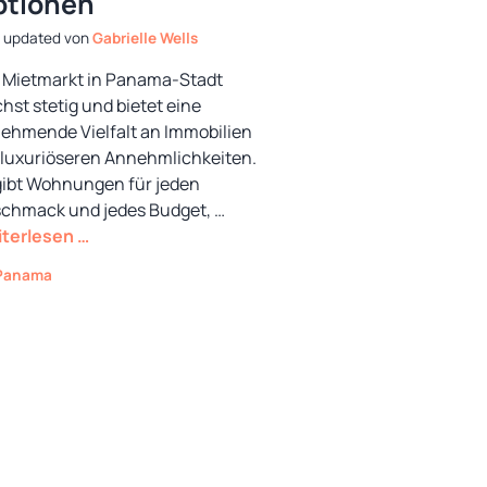
ptionen
von
Gabrielle Wells
 Mietmarkt in Panama-Stadt
hst stetig und bietet eine
ehmende Vielfalt an Immobilien
 luxuriöseren Annehmlichkeiten.
gibt Wohnungen für jeden
chmack und jedes Budget, …
terlesen …
Kategorien
Panama