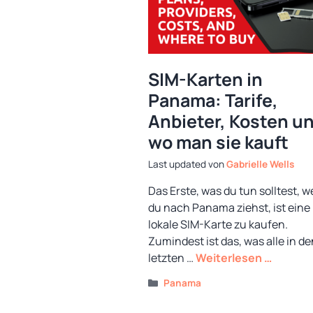
SIM-Karten in
Panama: Tarife,
Anbieter, Kosten u
wo man sie kauft
von
Gabrielle Wells
Das Erste, was du tun solltest, 
du nach Panama ziehst, ist eine
lokale SIM-Karte zu kaufen.
Zumindest ist das, was alle in de
letzten …
Weiterlesen …
Kategorien
Panama