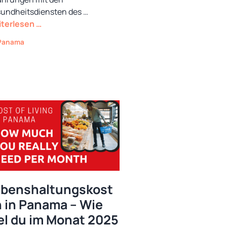
undheitsdiensten des …
terlesen …
Kategorien
Panama
ebenshaltungskost
 in Panama – Wie
el du im Monat 2025