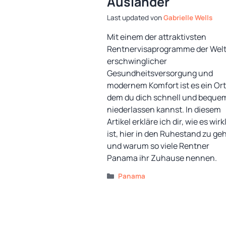
Ausländer
von
Gabrielle Wells
Mit einem der attraktivsten
Rentnervisaprogramme der Welt
erschwinglicher
Gesundheitsversorgung und
modernem Komfort ist es ein Ort
dem du dich schnell und beque
niederlassen kannst. In diesem
Artikel erkläre ich dir, wie es wirk
ist, hier in den Ruhestand zu ge
und warum so viele Rentner
Panama ihr Zuhause nennen.
Kategorien
Panama