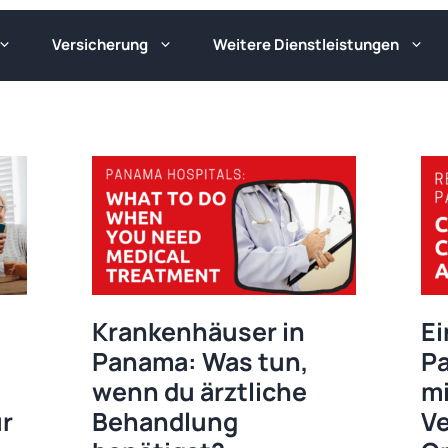
Versicherung
Weitere Dienstleistungen
Krankenhäuser in
Ei
Panama: Was tun,
P
wenn du ärztliche
mi
ür
Behandlung
Ve