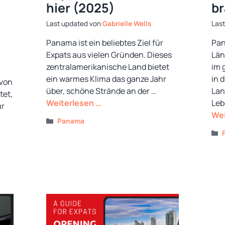
hier (2025)
b
von
Gabrielle Wells
Panama ist ein beliebtes Ziel für
Pan
Expats aus vielen Gründen. Dieses
Län
zentralamerikanische Land bietet
im 
ein warmes Klima das ganze Jahr
in 
 von
über, schöne Strände an der …
Lan
tet,
Weiterlesen …
Leb
ür
Wei
Kategorien
Panama