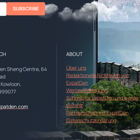
SUBSCRIBE
UCH
ABOUT
Über uns
Yen Sheng Centre, 64
Redaktionelle Richtlinien von
oad
ExpatDen
 Kowloon,
Werbeoffenlegung
999077
Schreib für ExpatDen und werde
bezahlt
xpatden.com
Partnerschaft mit ExpatDen
Datenschutzerklärung