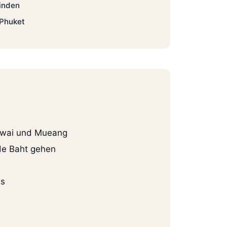
finden
 Phuket
Rawai und Mueang
de Baht gehen
is