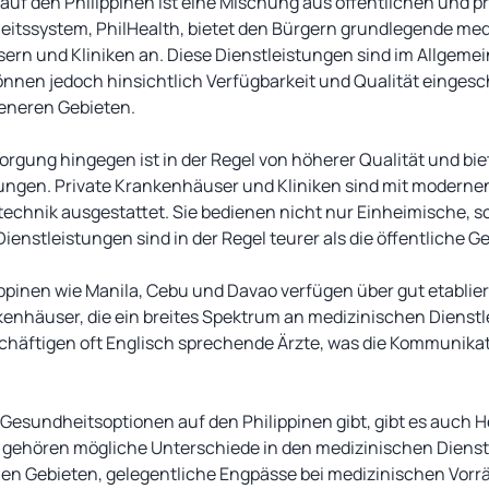
uf den Philippinen ist eine Mischung aus öffentlichen und pr
eitssystem, PhilHealth, bietet den Bürgern grundlegende med
rn und Kliniken an. Diese Dienstleistungen sind im Allgemein
nnen jedoch hinsichtlich Verfügbarkeit und Qualität eingesc
eneren Gebieten.
rgung hingegen ist in der Regel von höherer Qualität und biet
ungen. Private Krankenhäuser und Kliniken sind mit moderne
ntechnik ausgestattet. Sie bedienen nicht nur Einheimische, 
Dienstleistungen sind in der Regel teurer als die öffentliche
ppinen wie Manila, Cebu und Davao verfügen über gut etablie
enhäuser, die ein breites Spektrum an medizinischen Dienstl
chäftigen oft Englisch sprechende Ärzte, was die Kommunikat
 Gesundheitsoptionen auf den Philippinen gibt, gibt es auch 
u gehören mögliche Unterschiede in den medizinischen Diens
hen Gebieten, gelegentliche Engpässe bei medizinischen Vorr