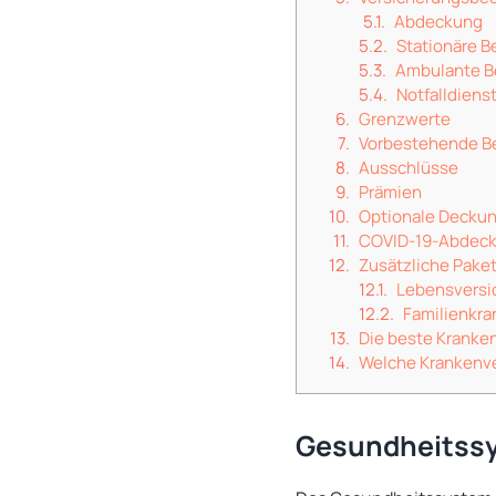
Abdeckung
Stationäre 
Ambulante B
Notfalldiens
Grenzwerte
Vorbestehende B
Ausschlüsse
Prämien
Optionale Decku
COVID-19-Abdec
Zusätzliche Pake
Lebensversi
Familienkr
Die beste Kranke
Welche Krankenve
Gesundheitssy