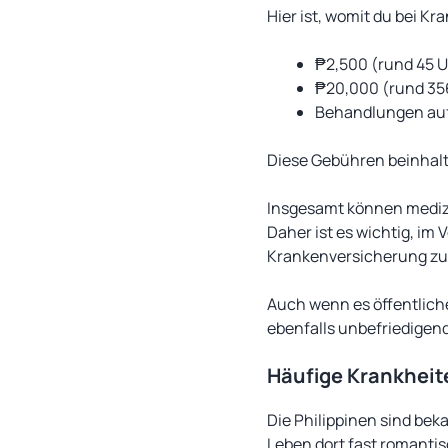
Hier ist, womit du bei 
₱2,500 (rund 45 U
₱20,000 (rund 356
Behandlungen auf 
Diese Gebühren beinhalt
Insgesamt können medizi
Daher ist es wichtig, im
Krankenversicherung zu 
Auch wenn es öffentliche
ebenfalls unbefriedigend
Häufige Krankheit
Die Philippinen sind bek
Leben dort fast romanti