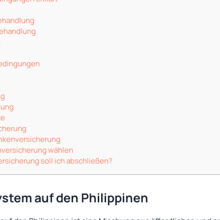
Behandlung
ehandlung
t
edingungen
ng
kung
te
cherung
ankenversicherung
nversicherung wählen
rsicherung soll ich abschließen?
stem auf den Philippinen