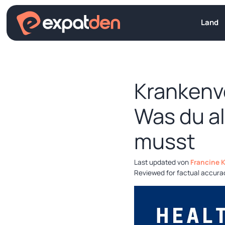
Zum
Inhalt
Land
springen
Krankenve
Was du al
musst
von
Francine 
Reviewed for factual accura