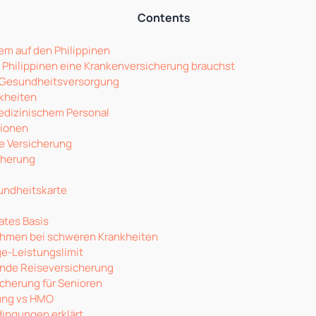
Contents
m auf den Philippinen
 Philippinen eine Krankenversicherung brauchst
e Gesundheitsversorgung
kheiten
edizinischem Personal
tionen
le Versicherung
cherung
undheitskarte
ates Basis
hmen bei schweren Krankheiten
e-Leistungslimit
nde Reiseversicherung
cherung für Senioren
rung vs HMO
ingungen erklärt