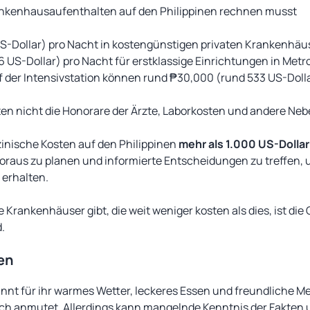
Krankenhausaufenthalten auf den Philippinen rechnen musst
S-Dollar) pro Nacht in kostengünstigen privaten Krankenhäu
 US-Dollar) pro Nacht für erstklassige Einrichtungen in Metro
der Intensivstation können rund ₱30,000 (rund 533 US-Dolla
en nicht die Honorare der Ärzte, Laborkosten und andere Ne
nische Kosten auf den Philippinen
mehr als 1.000 US-Dolla
 Voraus zu planen und informierte Entscheidungen zu treffen, u
erhalten.
 Krankenhäuser gibt, die weit weniger kosten als dies, ist die
.
en
annt für ihr warmes Wetter, leckeres Essen und freundliche M
sch anmutet. Allerdings kann mangelnde Kenntnis der Fakten