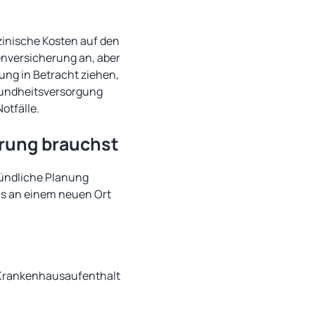
zinische Kosten auf den
enversicherung an, aber
rung in Betracht ziehen,
esundheitsversorgung
otfälle.
erung brauchst
ründliche Planung
ns an einem neuen Ort
 Krankenhausaufenthalt