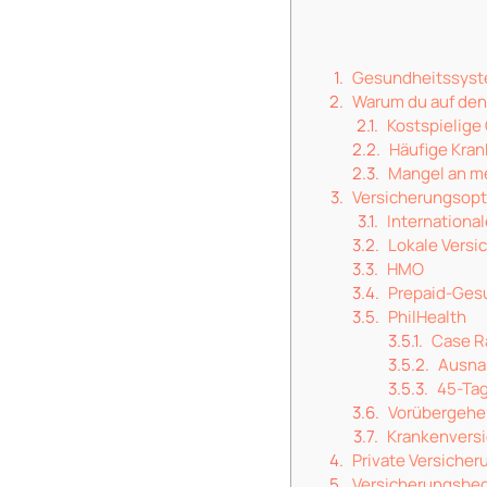
Gesundheitssyste
Warum du auf den
Kostspielig
Häufige Kran
Mangel an m
Versicherungsop
Internationa
Lokale Versi
HMO
Prepaid-Ges
PhilHealth
Case R
Ausna
45-Tag
Vorübergehe
Krankenversi
Private Versiche
Versicherungsbed