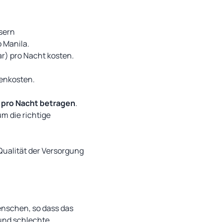
sern
 Manila.
r) pro Nacht kosten.
benkosten.
r pro Nacht betragen
.
m die richtige
 Qualität der Versorgung
enschen, so dass das
 und schlechte