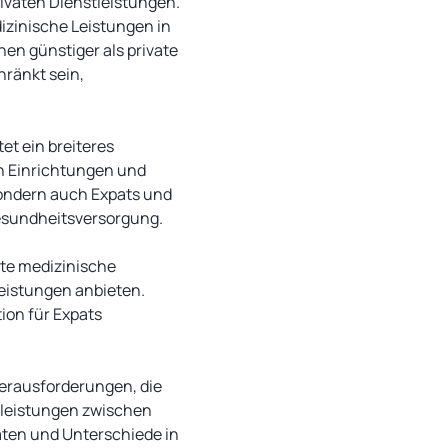
ivaten Dienstleistungen.
izinische Leistungen in
en günstiger als private
hränkt sein,
et ein breiteres
n Einrichtungen und
sondern auch Expats und
 Gesundheitsversorgung.
rte medizinische
eistungen anbieten.
ion für Expats
Herausforderungen, die
tleistungen zwischen
äten und Unterschiede in