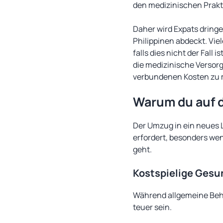
den medizinischen Prakt
Daher wird Expats dring
Philippinen abdeckt. Vie
falls dies nicht der Fall
die medizinische Versorg
verbundenen Kosten zu m
Warum du auf d
Der Umzug in ein neues 
erfordert, besonders we
geht.
Kostspielige Ges
Während allgemeine Beha
teuer sein.