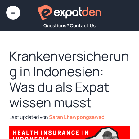
Zum
Inhalt
MENÜ
springen
Questions? Contact Us
Krankenversicherun
g in Indonesien:
Was du als Expat
wissen musst
von
Saran Lhawpongsawad