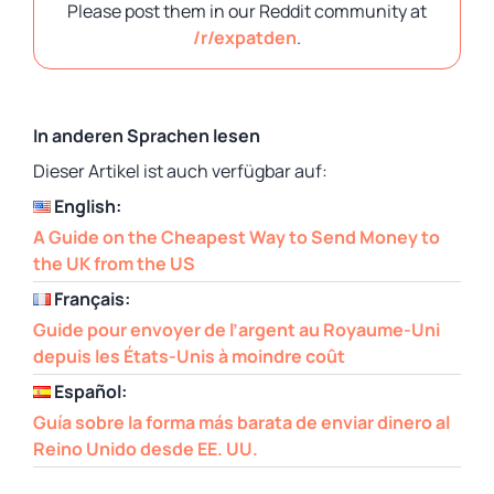
Please post them in our Reddit community at
/r/expatden
.
In anderen Sprachen lesen
Dieser Artikel ist auch verfügbar auf:
English:
A Guide on the Cheapest Way to Send Money to
the UK from the US
Français:
Guide pour envoyer de l’argent au Royaume-Uni
depuis les États-Unis à moindre coût
Español:
Guía sobre la forma más barata de enviar dinero al
Reino Unido desde EE. UU.