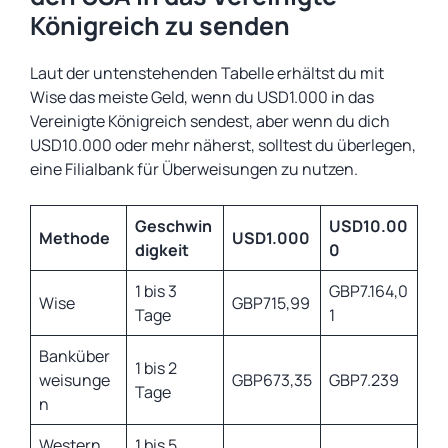
Königreich zu senden
Laut der untenstehenden Tabelle erhältst du mit
Wise das meiste Geld, wenn du USD1.000 in das
Vereinigte Königreich sendest, aber wenn du dich
USD10.000 oder mehr näherst, solltest du überlegen,
eine Filialbank für Überweisungen zu nutzen.
Geschwin
USD10.00
Methode
USD1.000
digkeit
0
1 bis 3
GBP7.164,0
Wise
GBP715,99
Tage
1
Banküber
1 bis 2
weisunge
GBP673,35
GBP7.239
Tage
n
Western
1 bis 5