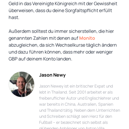
Geld in das Vereinigte Königreich mit der Gewissheit
überweisen, dass du deine Sorgfaltspflicht erfüllt
hast.
Außerdem solltest du immer sicherstellen, die hier
genannten Zahlen mit denen auf
Monito
abzugleichen, da sich Wechselkurse täglich ändern
und dazu führen können, dass mehr oder weniger
GBP auf deinem Konto landen.
Jason Newy
Jason Newey ist ein britischer Expat und
lebt in Thailand. Seit 2001 arbeitet er als
freiberuflicher Autor und Englischlehrer und
war bereits in China, Australien, Spanien
und Thailand tätig. Neben dem Unterrichten
und Schreiben schlägt sein Herz für den
Fußball – er bezeichnet sich selbst als
glühenden Anhänger von Aston Villa.