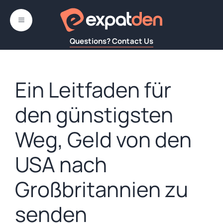
Zum
Inhalt
MENÜ
springen
Questions? Contact Us
Ein Leitfaden für
den günstigsten
Weg, Geld von den
USA nach
Großbritannien zu
senden