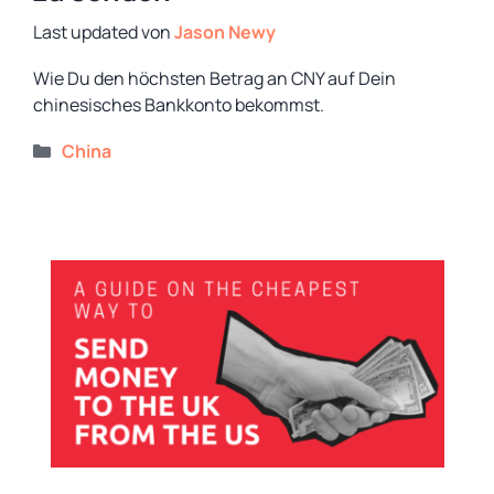
von
Jason Newy
Wie Du den höchsten Betrag an CNY auf Dein
chinesisches Bankkonto bekommst.
Kategorien
China