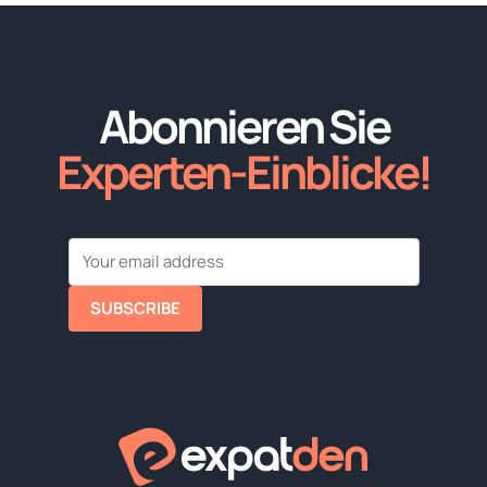
Abonnieren Sie
Experten-Einblicke!
SUBSCRIBE