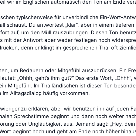
eil wir im Englischen automatisch den Ton am Ende ver
schen typischerweise für unverbindliche Ein-Wort-Antwo
 schaust. Du antwortest „klar“, aber in einem tieferen T
 sofort auf, um den Müll rauszubringen. Diesen Ton benut
 mit der Antwort aber weder festlegen noch widerspre
rücken, denn er klingt im gesprochenen Thai oft ziemli
chen, um Bedauern oder Mitgefühl auszudrücken. Ein Fr
autet: „Ohhh, geht’s ihm gut?“ Das erste Wort, „Ohhh“,
ein Mitgefühl. Im Thailändischen ist dieser Ton besonders
ie im Alltagsdialog häufig vorkommen.
wieriger zu erklären, aber wir benutzen ihn auf jeden Fa
malen Sprechstimme beginnt und dann noch weiter nach
örung oder Ungläubigkeit aus. Jemand sagt: „Hey, dei
 Wort beginnt hoch und geht am Ende noch höher hinaus