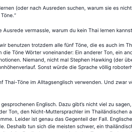
i lernen (oder nach Ausreden suchen, warum sie es nich
 Töne.“
itere Ausrede vermassle, warum du kein Thai lernen kan
wir benutzen trotzdem alle fünf Töne, die es auch im T
 die Töne Wörter voneinander: Ein anderer Ton, ein and
motionen. Niemand, nicht mal Stephen Hawking (der üb
Tonhöhenverlauf. Sonst würde die Sprache völlig roboterh
fünf Thai-Töne im Alltagsenglisch verwenden. Und zwar v
 gesprochenen Englisch. Dazu gibt’s nicht viel zu sagen
er Ton, den Nicht-Muttersprachler im Thailändischen a
imme. Leider ist genau das Gegenteil der Fall. Englisch
 Deshalb tun sich die meisten schwer, ein thailändisc