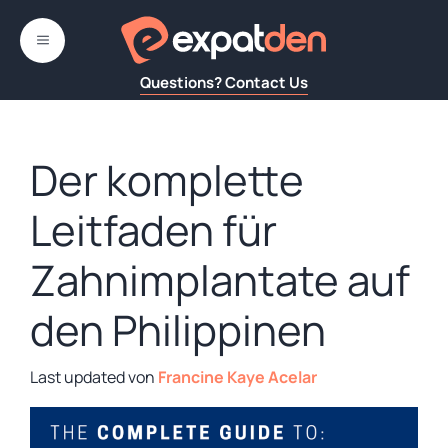
Zum
Inhalt
MENÜ
springen
Questions? Contact Us
Der komplette
Leitfaden für
Zahnimplantate auf
den Philippinen
von
Francine Kaye Acelar