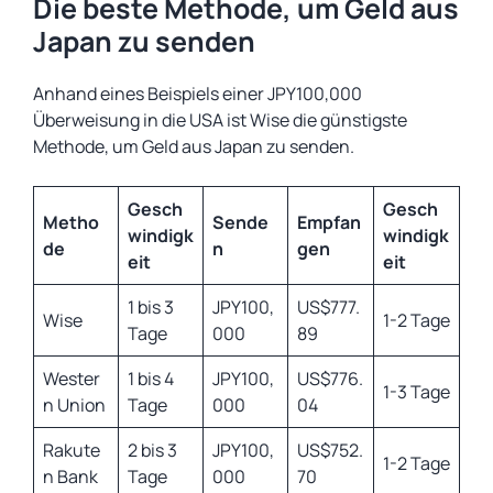
Die beste Methode, um Geld aus
Japan zu senden
Anhand eines Beispiels einer JPY100,000
Überweisung in die USA ist Wise die günstigste
Methode, um Geld aus Japan zu senden.
Gesch
Gesch
Metho
Sende
Empfan
windigk
windigk
de
n
gen
eit
eit
1 bis 3
JPY100,
US$777.
Wise
1-2 Tage
Tage
000
89
Wester
1 bis 4
JPY100,
US$776.
1-3 Tage
n Union
Tage
000
04
Rakute
2 bis 3
JPY100,
US$752.
1-2 Tage
n Bank
Tage
000
70