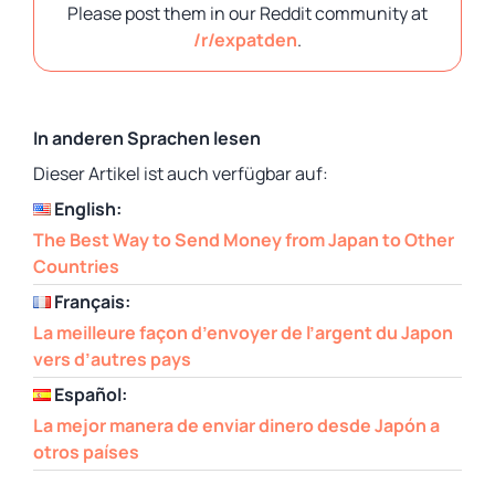
Please post them in our Reddit community at
/r/expatden
.
In anderen Sprachen lesen
Dieser Artikel ist auch verfügbar auf:
English:
The Best Way to Send Money from Japan to Other
Countries
Français:
La meilleure façon d’envoyer de l’argent du Japon
vers d’autres pays
Español:
La mejor manera de enviar dinero desde Japón a
otros países