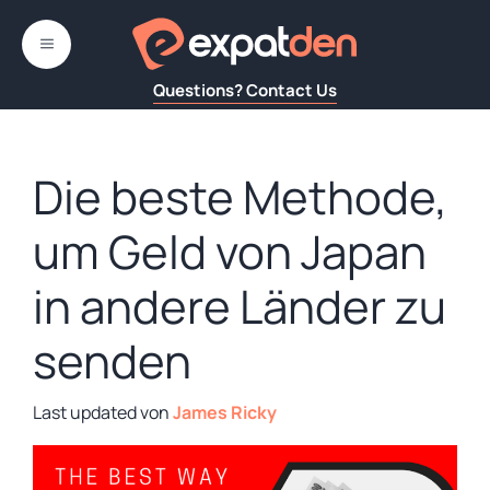
Zum
Inhalt
MENÜ
springen
Questions? Contact Us
Die beste Methode,
um Geld von Japan
in andere Länder zu
senden
von
James Ricky